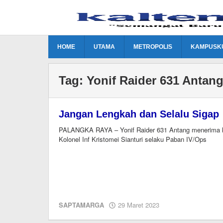
Lewati
ke
konten
HOME
UTAMA
METROPOLIS
KAMPUSK
Tag:
Yonif Raider 631 Antan
Jangan Lengkah dan Selalu Sigap
PALANGKA RAYA – Yonif Raider 631 Antang menerima k
Kolonel Inf Kristomei Sianturi selaku Paban IV/Ops
oleh
SAPTAMARGA
29 Maret 2023
M.A