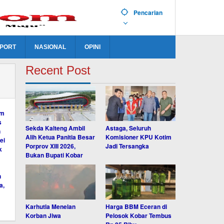
Pencarian
PORT
NASIONAL
OPINI
Recent Post
Sekda Kalteng Ambil
Astaga, Seluruh
Alih Ketua Panitia Besar
Komisioner KPU Kotim
Porprov XIII 2026,
Jadi Tersangka
Bukan Bupati Kobar
Karhutla Menelan
Harga BBM Eceran di
Korban Jiwa
Pelosok Kobar Tembus