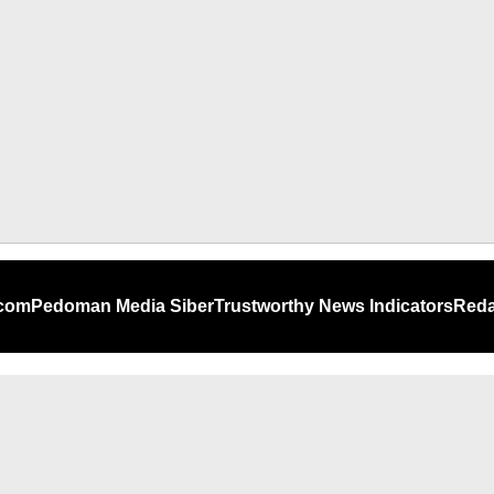
.com
Pedoman Media Siber
Trustworthy News Indicators
Reda