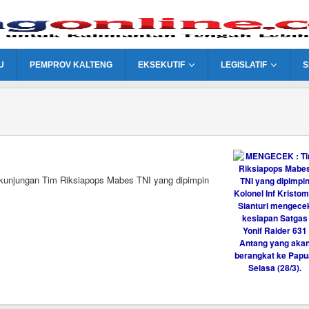
U
PEMPROV KALTENG
EKSEKUTIF
LEGISLATIF
S
g
unjungan Tim Riksiapops Mabes TNI yang dipimpin