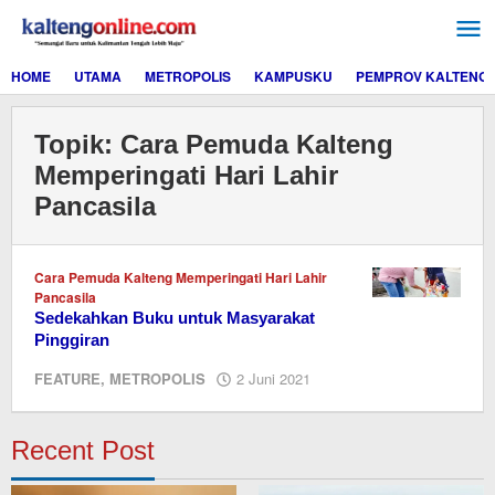
Lewati
ke
konten
HOME
UTAMA
METROPOLIS
KAMPUSKU
PEMPROV KALTENG
Topik:
Cara Pemuda Kalteng
Memperingati Hari Lahir
Pancasila
Cara Pemuda Kalteng Memperingati Hari Lahir
Pancasila
Sedekahkan Buku untuk Masyarakat
Pinggiran
oleh
FEATURE
,
METROPOLIS
2 Juni 2021
redaksi
kaltengonline.com
Recent Post