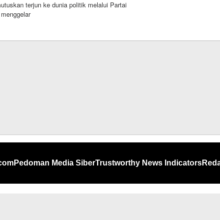
tuskan terjun ke dunia politik melalui Partai
g menggelar
.com
Pedoman Media Siber
Trustworthy News Indicators
Reda