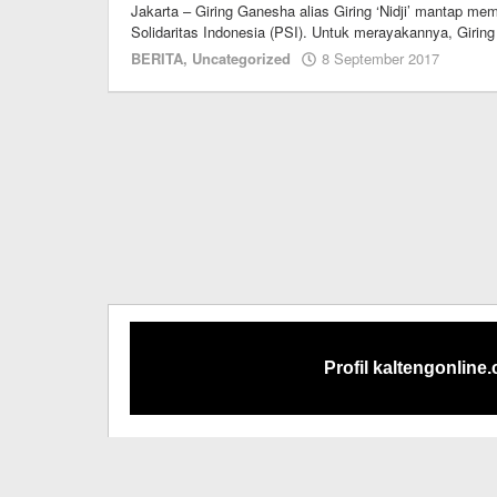
Jakarta – Giring Ganesha alias Giring ‘Nidji’ mantap memu
Solidaritas Indonesia (PSI). Untuk merayakannya, Girin
oleh
BERITA
,
Uncategorized
8 September 2017
M.A
Profil kaltengonline