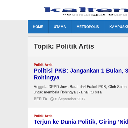
Lewati
ke
konten
HOME
UTAMA
METROPOLIS
KAMPUSK
Topik:
Politik Artis
Politik Artis
Politisi PKB: Jangankan 1 Bulan, 
Rohingya
Anggota DPRD Jawa Barat dari Fraksi PKB, Oleh Soleh 
untuk membela Rohingya jika hal itu bisa
oleh
BERITA
8 September 2017
M.A
Politik Artis
Terjun ke Dunia Politik, Giring ‘N