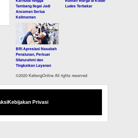
Karhutla hingga
Rumah Warga di Kobar
Tambang Ilegal Jadi
Ludes Terbakar
Ancaman Serius
Kalimantan
BRI Apresiasi Nasabah
Pensiunan, Perkuat
Silaturahmi dan
Tingkatkan Layanan
©2020 KaltengOnline All rights reserved
ksi
Kebijakan Privasi