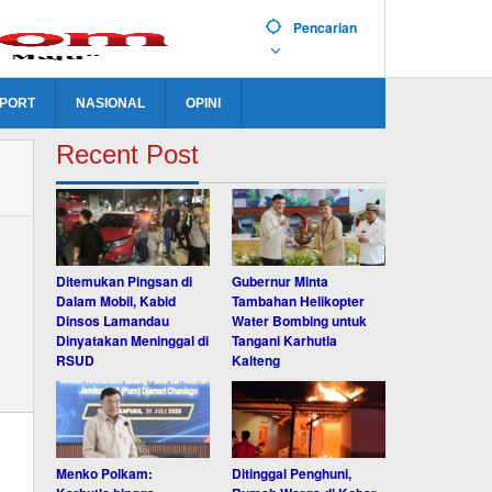
Pencarian
PORT
NASIONAL
OPINI
Recent Post
Ditemukan Pingsan di
Gubernur Minta
Dalam Mobil, Kabid
Tambahan Helikopter
Dinsos Lamandau
Water Bombing untuk
Dinyatakan Meninggal di
Tangani Karhutla
RSUD
Kalteng
Menko Polkam:
Ditinggal Penghuni,