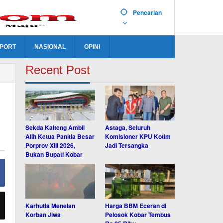
Pencarian
PORT
NASIONAL
OPINI
Recent Post
Sekda Kalteng Ambil
Astaga, Seluruh
Alih Ketua Panitia Besar
Komisioner KPU Kotim
Porprov XIII 2026,
Jadi Tersangka
Bukan Bupati Kobar
Karhutla Menelan
Harga BBM Eceran di
Korban Jiwa
Pelosok Kobar Tembus