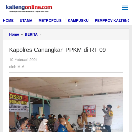
Lewati
ke
konten
HOME
UTAMA
METROPOLIS
KAMPUSKU
PEMPROV KALTENG
Kapolres
Home
»
BERITA
»
Canangkan
PPKM
Kapolres Canangkan PPKM di RT 09
di
RT
oleh
10 Februari 2021
09
M.A
oleh
M.A