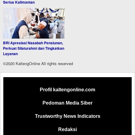
Serius Kalimantan
BRI Apresiasi Nasabah Pensiunan,
Perkuat Silaturahmi dan Tingkatkan
Layanan
©2020 KaltengOnline All rights reserved
Profil kaltengonline.com
Pedoman Media Siber
Trustworthy News Indicators
Redaksi