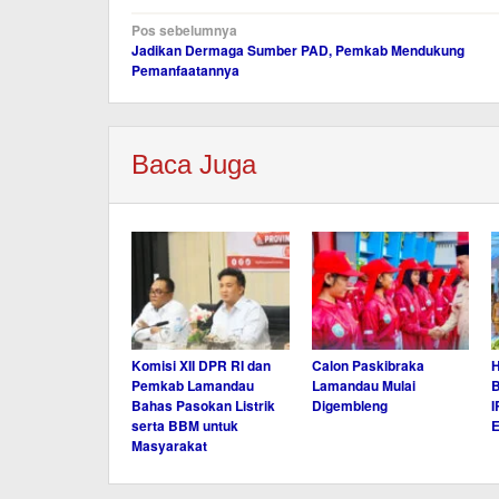
Navigasi
Pos sebelumnya
Jadikan Dermaga Sumber PAD, Pemkab Mendukung
pos
Pemanfaatannya
Baca Juga
Komisi XII DPR RI dan
Calon Paskibraka
H
Pemkab Lamandau
Lamandau Mulai
B
Bahas Pasokan Listrik
Digembleng
I
serta BBM untuk
Masyarakat