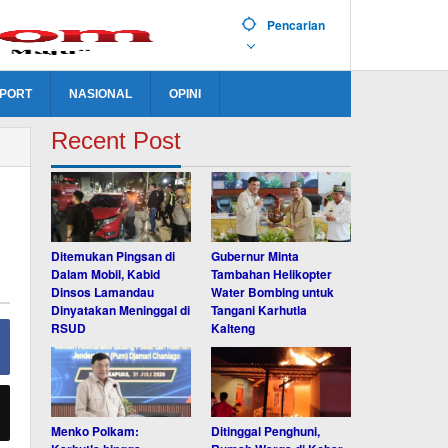
Pencarian
PORT
NASIONAL
OPINI
Recent Post
Ditemukan Pingsan di
Gubernur Minta
Dalam Mobil, Kabid
Tambahan Helikopter
Dinsos Lamandau
Water Bombing untuk
Dinyatakan Meninggal di
Tangani Karhutla
RSUD
Kalteng
Menko Polkam:
Ditinggal Penghuni,