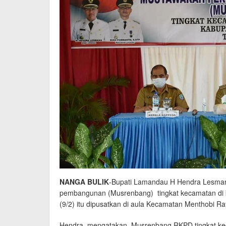
NANGA BULIK
-Bupati Lamandau H Hendra Lesma
pembangunan (Musrenbang) tingkat kecamatan di k
(9/2) itu dipusatkan di aula Kecamatan Menthobi Ra
Hendra mengatakan, Musrenbang RKPD tingkat ke