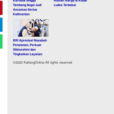
Karhutla hingga
Rumah Warga di Kobar
Tambang Ilegal Jadi
Ludes Terbakar
Ancaman Serius
Kalimantan
BRI Apresiasi Nasabah
Pensiunan, Perkuat
Silaturahmi dan
Tingkatkan Layanan
©2020 KaltengOnline All rights reserved