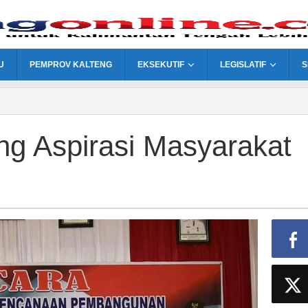
U
PEMPROV KALTENG
EKSEKUTIF
LEGISLATIF
S
ng Aspirasi Masyarakat