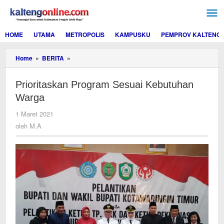
Lewati
ke
konten
HOME
UTAMA
METROPOLIS
KAMPUSKU
PEMPROV KALTENG
Prioritaskan
Home
»
BERITA
»
Program
Sesuai
Prioritaskan Program Sesuai Kebutuhan
Kebutuhan
Warga
Warga
oleh
1 Maret 2021
M.A
oleh
M.A