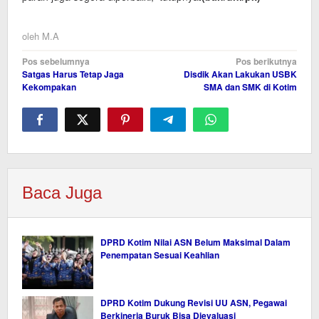
oleh
M.A
Navigasi
Pos sebelumnya
Pos berikutnya
Satgas Harus Tetap Jaga
Disdik Akan Lakukan USBK
pos
Kekompakan
SMA dan SMK di Kotim
Baca Juga
DPRD Kotim Nilai ASN Belum Maksimal Dalam
Penempatan Sesuai Keahlian
DPRD Kotim Dukung Revisi UU ASN, Pegawai
Berkinerja Buruk Bisa Dievaluasi