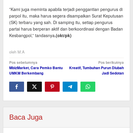
”Kami juga meminta apabila terjadi penggantian pengurus di
parpol itu, maka harus segera disampaikan Surat Keputusan
(SK) terbaru yang sah. Di samping itu, setiap pengurus
partai harus berperan aktif dan berkoordinasi dengan Badan
Kesbangpol,” tandasnya
.(okt
/pk
)
oleh
M.A
Navigasi
Pos sebelumnya
Pos berikutnya
MbizMarket, Cara Pemko Bantu
Kreatif, Tumbuhan Purun Diubah
pos
UMKM Berkembang
Jadi Sedotan
Baca Juga