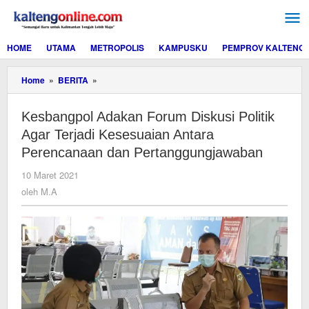
Lewati
ke
konten
HOME
UTAMA
METROPOLIS
KAMPUSKU
PEMPROV KALTENG
Kesbangpol
Home
»
BERITA
»
Adakan
Forum
Kesbangpol Adakan Forum Diskusi Politik
Diskusi
Politik
Agar Terjadi Kesesuaian Antara
Agar
Perencanaan dan Pertanggungjawaban
Terjadi
Kesesuaian
oleh
10 Maret 2021
Antara
M.A
oleh
M.A
Perencanaan
dan
Pertanggungjawaban