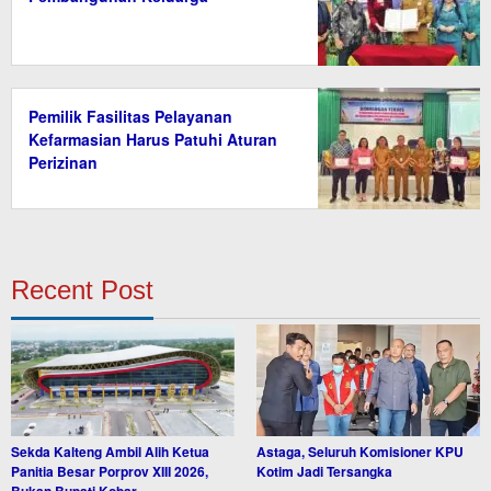
Pemilik Fasilitas Pelayanan
Kefarmasian Harus Patuhi Aturan
Perizinan
Recent Post
Sekda Kalteng Ambil Alih Ketua
Astaga, Seluruh Komisioner KPU
Panitia Besar Porprov XIII 2026,
Kotim Jadi Tersangka
Bukan Bupati Kobar