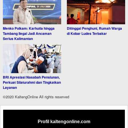
Menko Polkam: Karhutla hingga
Ditinggal Penghuni, Rumah Warga
Tambang Ilegal Jadi Ancaman
di Kobar Ludes Terbakar
Serius Kalimantan
BRI Apresiasi Nasabah Pensiunan,
Perkuat Silaturahmi dan Tingkatkan
Layanan
©2020 KaltengOnline All rights reserved
Profil kaltengonline.com