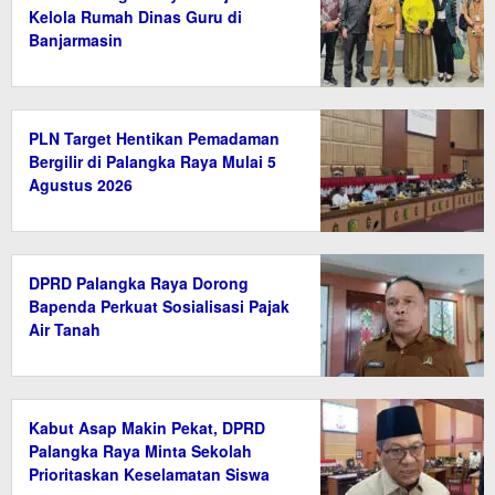
Kelola Rumah Dinas Guru di
Banjarmasin
PLN Target Hentikan Pemadaman
Bergilir di Palangka Raya Mulai 5
Agustus 2026
DPRD Palangka Raya Dorong
Bapenda Perkuat Sosialisasi Pajak
Air Tanah
Kabut Asap Makin Pekat, DPRD
Palangka Raya Minta Sekolah
Prioritaskan Keselamatan Siswa