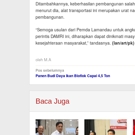
Ditambahkannya, keberhasilan pembangunan salah s
menurut dia, alat transportasi ini merupakan urat
pembangunan.
“Semoga usulan dari Pemda Lamandau untuk angkuta
perintis DAMRI ini, diharapkan dapat dinikmati m
kesejahteraan masyarakat,” tandasnya.
(lan/art
/pk
)
oleh
M.A
Navigasi
Pos sebelumnya
Panen Budi Daya Ikan Bioflok Capai 4,5 Ton
pos
Baca Juga