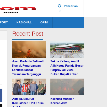
Pencarian
PORT
NASIONAL
OPINI
Recent Post
Asap Karhutla Selimuti
Sekda Kalteng Ambil
Kumai, Penerbangan
Alih Ketua Panitia Besar
Lanud Iskandar
Porprov XIII 2026,
Terancam Terganggu
Bukan Bupati Kobar
Astaga, Seluruh
Karhutla Menelan
Komisioner KPU Kotim
Korban Jiwa