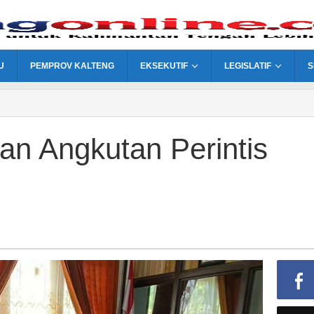
U
PEMPROV KALTENG
EKSEKUTIF
LEGISLATIF
S
lan Angkutan Perintis