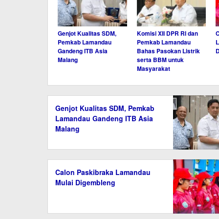
Genjot Kualitas SDM,
Komisi XII DPR RI dan
C
Pemkab Lamandau
Pemkab Lamandau
L
Gandeng ITB Asia
Bahas Pasokan Listrik
Malang
serta BBM untuk
Masyarakat
Genjot Kualitas SDM, Pemkab
Lamandau Gandeng ITB Asia
Malang
Calon Paskibraka Lamandau
Mulai Digembleng