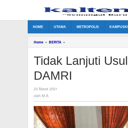
Lewati
ke
konten
HOME
UTAMA
METROPOLIS
KAMPUSK
Tidak
Home
»
BERITA
»
Lanjuti
Usulan
Tidak Lanjuti Usu
Angkutan
Perintis
DAMRI
DAMRI
oleh
23 Maret 2021
M.A
oleh
M.A