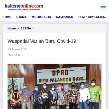
Lewati
ke
konten
HOME
UTAMA
METROPOLIS
KAMPUSKU
PEMPROV KALTENG
Waspadai
Home
»
BERITA
»
Varian
Baru
Waspadai Varian Baru Covid-19
Covid-
19
oleh
23 Maret 2021
M.A
oleh
M.A