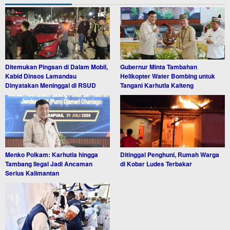
Ditemukan Pingsan di Dalam Mobil,
Gubernur Minta Tambahan
Kabid Dinsos Lamandau
Helikopter Water Bombing untuk
Dinyatakan Meninggal di RSUD
Tangani Karhutla Kalteng
Menko Polkam: Karhutla hingga
Ditinggal Penghuni, Rumah Warga
Tambang Ilegal Jadi Ancaman
di Kobar Ludes Terbakar
Serius Kalimantan