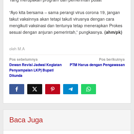
“Ayo kita bersama – sama perangi virus corona 19, jangan
takut vaksinnya akan tetapi takuti virusnya dengan cara
mengikuti vaksinasi dan tentunya tetap menerapkan Prokes
sesuai dengan anjuran pemerintah,” pungkasnya.
(ahm
/pk
)
oleh
M.A
Navigasi
Pos sebelumnya
Pos berikutnya
Dewan Revisi Jadwal Kegiatan
PTM Harus dengan Pengawasan
pos
Penyampaian LKPj Bupati
Ditunda
Baca Juga