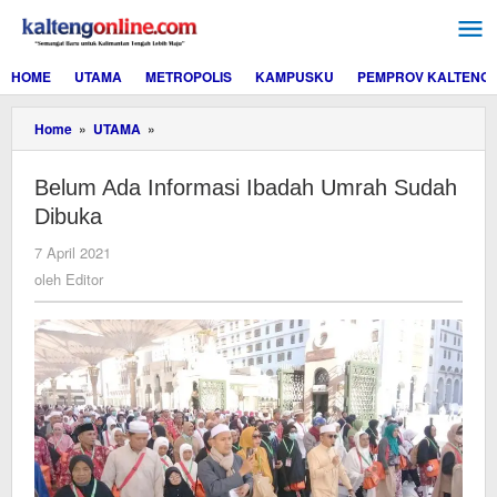
Lewati
ke
konten
HOME
UTAMA
METROPOLIS
KAMPUSKU
PEMPROV KALTENG
Belum
Home
»
UTAMA
»
Ada
Informasi
Belum Ada Informasi Ibadah Umrah Sudah
Ibadah
Umrah
Dibuka
Sudah
Dibuka
oleh
7 April 2021
Editor
oleh
Editor