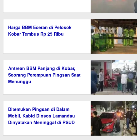
Harga BBM Eceran di Pelosok
Kobar Tembus Rp 25 Ribu
Antrean BBM Panjang di Kobar,
Seorang Perempuan Pingsan Saat
Menunggu
Ditemukan Pingsan di Dalam
Mobil, Kabid Dinsos Lamandau
Dinyatakan Meninggal di RSUD