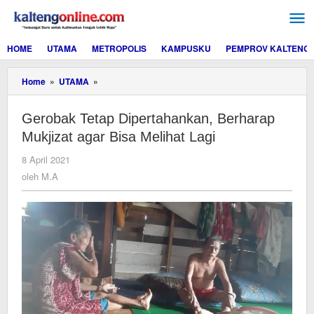
Lewati
ke
konten
HOME
UTAMA
METROPOLIS
KAMPUSKU
PEMPROV KALTENG
Gerobak
Home
»
UTAMA
»
Tetap
Dipertahankan,
Gerobak Tetap Dipertahankan, Berharap
Berharap
Mukjizat
Mukjizat agar Bisa Melihat Lagi
agar
Bisa
oleh
8 April 2021
Melihat
M.A
oleh
M.A
Lagi