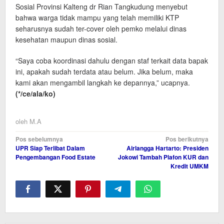
Sosial Provinsi Kalteng dr Rian Tangkudung menyebut
bahwa warga tidak mampu yang telah memiliki KTP
seharusnya sudah ter-cover oleh pemko melalui dinas
kesehatan maupun dinas sosial.
“Saya coba koordinasi dahulu dengan staf terkait data bapak
ini, apakah sudah terdata atau belum. Jika belum, maka
kami akan mengambil langkah ke depannya,” ucapnya.
(*/ce/ala/ko)
oleh
M.A
Navigasi
Pos sebelumnya
Pos berikutnya
UPR Siap Terlibat Dalam
Airlangga Hartarto: Presiden
pos
Pengembangan Food Estate
Jokowi Tambah Plafon KUR dan
Kredit UMKM