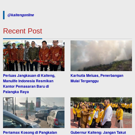
@kaltengonline
Recent Post
Perluas Jangkauan di Kalteng,
Karhutla Meluas, Penerbangan
Manulife Indonesia Resmikan
Mulai Terganggu
Kantor Pemasaran Baru di
Palangka Raya
Pertamax Kosong di Pangkalan
Gubernur Kalteng: Jangan Takut