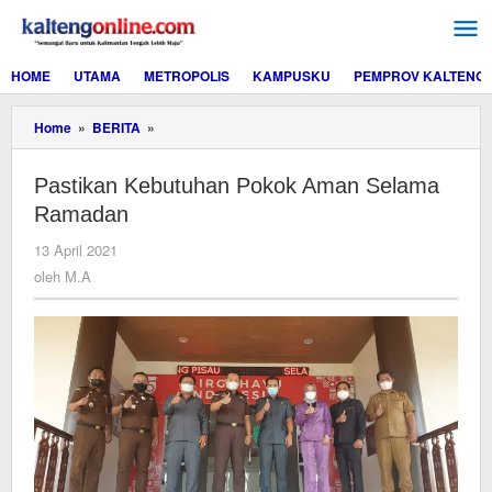
Lewati
ke
konten
HOME
UTAMA
METROPOLIS
KAMPUSKU
PEMPROV KALTENG
Pastikan
Home
»
BERITA
»
Kebutuhan
Pokok
Pastikan Kebutuhan Pokok Aman Selama
Aman
Selama
Ramadan
Ramadan
oleh
13 April 2021
M.A
oleh
M.A