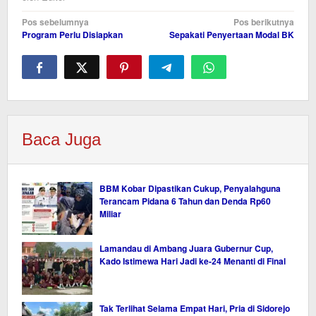
Navigasi
Pos sebelumnya
Pos berikutnya
Program Perlu Disiapkan
Sepakati Penyertaan Modal BK
pos
Baca Juga
BBM Kobar Dipastikan Cukup, Penyalahguna
Terancam Pidana 6 Tahun dan Denda Rp60
Miliar
Lamandau di Ambang Juara Gubernur Cup,
Kado Istimewa Hari Jadi ke-24 Menanti di Final
Tak Terlihat Selama Empat Hari, Pria di Sidorejo