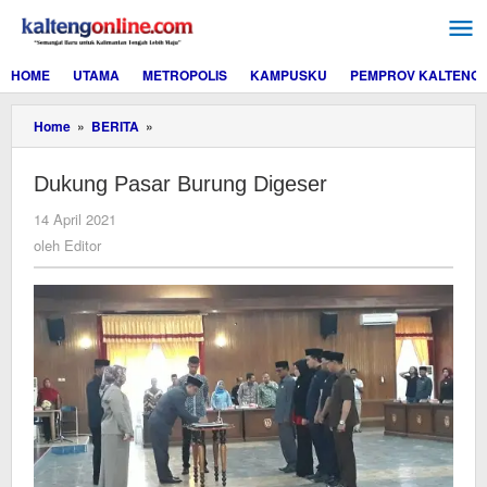
Lewati
ke
konten
HOME
UTAMA
METROPOLIS
KAMPUSKU
PEMPROV KALTENG
Dukung
Home
»
BERITA
»
Pasar
Burung
Dukung Pasar Burung Digeser
Digeser
oleh
14 April 2021
Editor
oleh
Editor