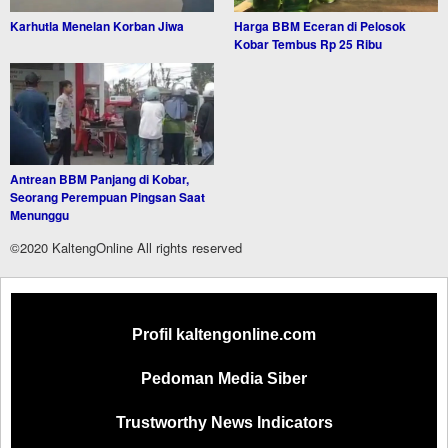
Karhutla Menelan Korban Jiwa
Harga BBM Eceran di Pelosok
Kobar Tembus Rp 25 Ribu
Antrean BBM Panjang di Kobar,
Seorang Perempuan Pingsan Saat
Menunggu
©2020 KaltengOnline All rights reserved
Profil kaltengonline.com
Pedoman Media Siber
Trustworthy News Indicators