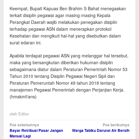
Keempat, Bupati Kapuas Ben Brahim S Bahat menegaskan
terkait disiplin pegawai agar masing-masing Kepala
Perangkat Daerah wajib melakukan penegakan disiplin
terhadap pegawai ASN dalam menerapkan protokol
Kesehatan dan mengikuti hal-hal yang disebutkan dalam
surat edaran ini.
Apabila terdapat pegawai ASN yang melanggar hal tersebut,
maka yang bersangkutan diberikan hukuman disiplin
sebagaimana diatur dalam Peraturan Pemerintah Nomor 53
Tahun 2010 tentang Disiplin Pegawai Negeri Sipil dan
Peraturan Pemeruntah Nomor 49 tahun 2018 tentang
manajemen Pegawai Pemerintah dengan Perjanjian Kerja.
(hmskmf/ans)
oleh
Editor
Navigasi
Pos sebelumnya
Pos berikutnya
Bayar Retribusi Pasar Jangan
Warga Tabiku Darurat Air Bersih
pos
Manual Lagi