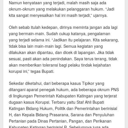
Namun kenyataan yang terjadi, malah masih saja ada
oknum-oknum yang melakukan pelanggaran hukum. “Jadi
kita sangat menyesalkan hal ini masih terjadi,” ujarnya.
Oleh sebab itulah kedepan, dirinya meminta jangan ada lagi
yang bermain-main. Sudah cukup katanya, pengalaman
yang terjadi selama ini. “Jadikan itu pelajaran. Kita sekarang,
tidak bisa lain main-main lagi. Semua kegiatan yang
dilakukan akan dipantau, dan dicek di lapangan. Jika tidak
sesuai, pasti akan ada penindakan. Saya terus terang, tidak
akan memberikan toleransi bagi pelaku tindak kejahatan
korupsi ini,” tegas Bupati.
Sekedar diketahui, dari beberapa kasus Tipikor yang
ditangani aparat penegak hukum, ada beberapa oknum PNS
di lingkungan Pemerintah Kabupaten Katingan yang terjerat
dugaan kasus Korupsi. Terbaru yaitu Staf Ahli Bupati
Katingan Bidang Hukum, Politik dan Pemerintahan berinisial
H, dan Kepala Bidang Prasarana, Sarana dan Penyuluhan
Pertanian pada Dinas Pertanian, Pangan, dan Perikanan
Kabupaten Katingan berinisial R. Sebelumnya juga ada