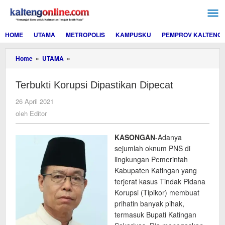
Lewati
ke
konten
HOME
UTAMA
METROPOLIS
KAMPUSKU
PEMPROV KALTENG
Terbukti
Home
»
UTAMA
»
Korupsi
Dipastikan
Terbukti Korupsi Dipastikan Dipecat
Dipecat
oleh
26 April 2021
Editor
oleh
Editor
KASONGAN
-Adanya
sejumlah oknum PNS di
lingkungan Pemerintah
Kabupaten Katingan yang
terjerat kasus Tindak Pidana
Korupsi (Tipikor) membuat
prihatin banyak pihak,
termasuk Bupati Katingan