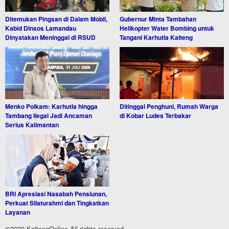
Ditemukan Pingsan di Dalam Mobil,
Gubernur Minta Tambahan
Kabid Dinsos Lamandau
Helikopter Water Bombing untuk
Dinyatakan Meninggal di RSUD
Tangani Karhutla Kalteng
Menko Polkam: Karhutla hingga
Ditinggal Penghuni, Rumah Warga
Tambang Ilegal Jadi Ancaman
di Kobar Ludes Terbakar
Serius Kalimantan
BRI Apresiasi Nasabah Pensiunan,
Perkuat Silaturahmi dan Tingkatkan
Layanan
©2020 KaltengOnline All rights reserved