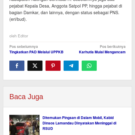
pejabat Kepala Desa, Anggota Satpol PP, hingga pejabat di
bagian Damkar, dan lainnya, dengan status sebagai PNS.
(eri/bud).
oleh
Editor
Navigasi
Pos sebelumnya
Pos berikutnya
Tingkatkan PAD Melalui UPPKB
Karhutla Mulai Mengancam
pos
Baca Juga
Ditemukan Pingsan di Dalam Mobil, Kabid
Dinsos Lamandau Dinyatakan Meninggal di
RSUD