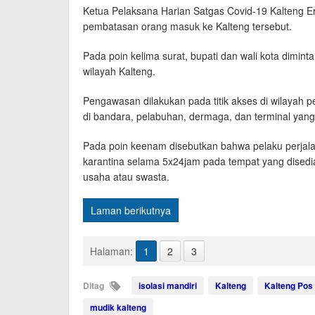
Ketua Pelaksana Harian Satgas Covid-19 Kalteng E
pembatasan orang masuk ke Kalteng tersebut.
Pada poin kelima surat, bupati dan wali kota dimin
wilayah Kalteng.
Pengawasan dilakukan pada titik akses di wilayah pe
di bandara, pelabuhan, dermaga, dan terminal yang
Pada poin keenam disebutkan bahwa pelaku perjala
karantina selama 5x24jam pada tempat yang dised
usaha atau swasta.
Laman berikutnya
Halaman:
1
2
3
Ditag
isolasi mandiri
Kalteng
Kalteng Pos
mudik kalteng