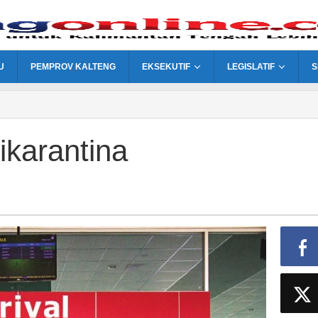
U
PEMPROV KALTENG
EKSEKUTIF
LEGISLATIF
S
ikarantina