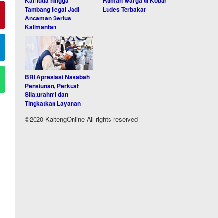
Karhutla hingga
Rumah Warga di Kobar
Tambang Ilegal Jadi
Ludes Terbakar
Ancaman Serius
Kalimantan
BRI Apresiasi Nasabah
Pensiunan, Perkuat
Silaturahmi dan
Tingkatkan Layanan
©2020 KaltengOnline All rights reserved