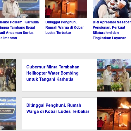
enko Polkam: Karhutla
Ditinggal Penghuni,
BRI Apresiasi Nasaba
ingga Tambang Ilegal
Rumah Warga di Kobar
Pensiunan, Perkuat
adi Ancaman Serius
Ludes Terbakar
Silaturahmi dan
alimantan
Tingkatkan Layanan
Gubernur Minta Tambahan
Helikopter Water Bombing
untuk Tangani Karhutla
Kalteng
Ditinggal Penghuni, Rumah
Warga di Kobar Ludes Terbakar