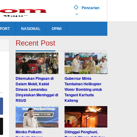
Pencarian
PORT
NASIONAL
OPINI
Recent Post
Ditemukan Pingsan di
Gubernur Minta
Dalam Mobil, Kabid
Tambahan Helikopter
Dinsos Lamandau
Water Bombing untuk
Dinyatakan Meninggal di
Tangani Karhutla
RSUD
Kalteng
Menko Polkam:
Ditinggal Penghuni,