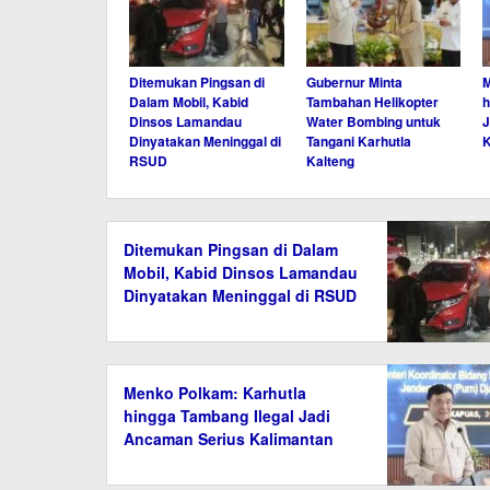
Ditemukan Pingsan di
Gubernur Minta
M
Dalam Mobil, Kabid
Tambahan Helikopter
h
Dinsos Lamandau
Water Bombing untuk
J
Dinyatakan Meninggal di
Tangani Karhutla
K
RSUD
Kalteng
Ditemukan Pingsan di Dalam
Mobil, Kabid Dinsos Lamandau
Dinyatakan Meninggal di RSUD
Menko Polkam: Karhutla
hingga Tambang Ilegal Jadi
Ancaman Serius Kalimantan