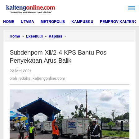
Lewati
ke
konten
HOME
UTAMA
METROPOLIS
KAMPUSKU
PEMPROV KALTENG
Subdenpom
Home
»
Eksekutif
»
Kapuas
»
Xll/2-
4
Subdenpom Xll/2-4 KPS Bantu Pos
KPS
Bantu
Penyekatan Arus Balik
Pos
Penyekatan
oleh
22 Mei 2021
Arus
redaksi
oleh
redaksi kaltengonline.com
Balik
kaltengonline.com