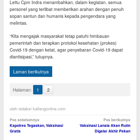
Lettu Cpm Indra menambahkan, dalam kegiatan, semua
personel yang terlibat memberikan arahan dengan penuh
sopan santun dan humanis kepada pengendara yang
melintas.
“Kita mengajak masyarakat tetap patuhi himbauan
pemerintah dan terapkan protokol kesehatan (prokes)
Covid-19 dengan ketat, agar penyebaran Covid-19 dapat
diantisipasi,” tutupnya.
Laman berikutnya
Halaman:
1
2
oleh
redaksi kaltengonline.com
Navigasi
Pos sebelumnya
Pos berikutnya
Kapolres Tegaskan, Vaksinasi
Vaksinasi Lansia Akan Rutin
pos
Gratis
Digelar Akhir Pekan