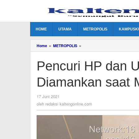
Lewati
ke
konten
HOME
UTAMA
METROPOLIS
KAMPUSK
Pencuri
Home
»
METROPOLIS
»
HP
dan
Pencuri HP dan 
Uang
Kotak
Amal
Diamankan saat 
Diamankan
saat
Minum
Miras
oleh
17 Juni 2021
redaksi
oleh
redaksi kaltengonline.com
kaltengonline.com