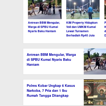
Antrean BBM Mengular,
KiM Property Hidupkan
P
Warga di SPBU Kumai
Voli dan UMKM Kumai
K
Nyaris Baku Hantam
Lewat Turnamen
d
Berhadiah Rp40 Juta
D
Antrean BBM Mengular, Warga
di SPBU Kumai Nyaris Baku
Hantam
Polres Kobar Ungkap 6 Kasus
Narkoba, 7 Pria dan 1 Ibu
Rumah Tangga Ditangkap