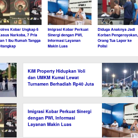
olres Kobar Ungkap 6
Imigrasi Kobar Perkuat
Diduga Anaknya Jadi
asus Narkoba, 7 Pria
Sinergi dengan PWI,
Korban Pengeroyokan,
an 1 Ibu Rumah Tangga
Informasi Layanan
Orang Tua Lapor ke
itangkap
Makin Luas
Polisi
KiM Property Hidupkan Voli
dan UMKM Kumai Lewat
Turnamen Berhadiah Rp40 Juta
Imigrasi Kobar Perkuat Sinergi
dengan PWI, Informasi
Layanan Makin Luas