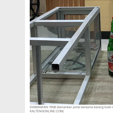
DIAMANKAN: RNB diamankan polisi bersama barang bukti d
KALTENGONLINE.COM)