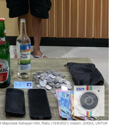
i Mapolsek Kahayan Hilir, Rabu (16/6/2021) malam. (DIGUL UNTUK