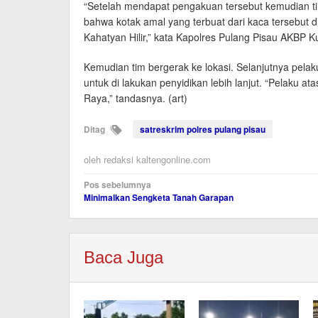
“Setelah mendapat pengakuan tersebut kemudian 
bahwa kotak amal yang terbuat dari kaca tersebut d
Kahatyan Hilir,” kata Kapolres Pulang Pisau AKBP 
Kemudian tim bergerak ke lokasi. Selanjutnya pelak
untuk di lakukan penyidikan lebih lanjut. “Pelaku
Raya,” tandasnya. (art)
Ditag
satreskrim polres pulang pisau
oleh
redaksi kaltengonline.com
Navigasi
Pos sebelumnya
Minimalkan Sengketa Tanah Garapan
pos
Baca Juga