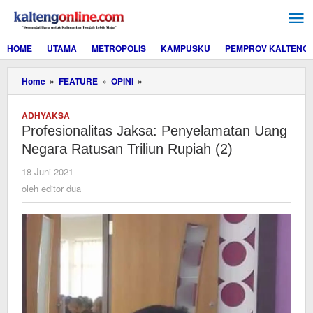
Lewati
ke
konten
HOME
UTAMA
METROPOLIS
KAMPUSKU
PEMPROV KALTENG
Profesionalitas
Home
»
FEATURE
»
OPINI
»
Jaksa:
Penyelamatan
ADHYAKSA
Uang
Profesionalitas Jaksa: Penyelamatan Uang
Negara
Ratusan
Negara Ratusan Triliun Rupiah (2)
Triliun
Rupiah
oleh
18 Juni 2021
(2)
editor
oleh
editor dua
dua