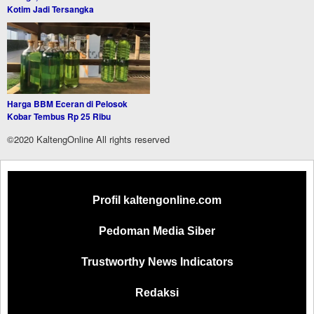
Kotim Jadi Tersangka
Harga BBM Eceran di Pelosok
Kobar Tembus Rp 25 Ribu
©2020 KaltengOnline All rights reserved
Profil kaltengonline.com
Pedoman Media Siber
Trustworthy News Indicators
Redaksi