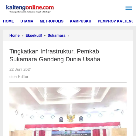
Lewati
ke
konten
HOME
UTAMA
METROPOLIS
KAMPUSKU
PEMPROV KALTENG
Tingkatkan
Home
»
Eksekutif
»
Sukamara
»
Infrastruktur,
Pemkab
Tingkatkan Infrastruktur, Pemkab
Sukamara
Gandeng
Sukamara Gandeng Dunia Usaha
Dunia
Usaha
oleh
22 Juni 2021
Editor
oleh
Editor