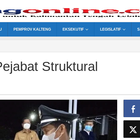
U
PEMPROV KALTENG
EKSEKUTIF
LEGISLATIF
S
Pejabat Struktural