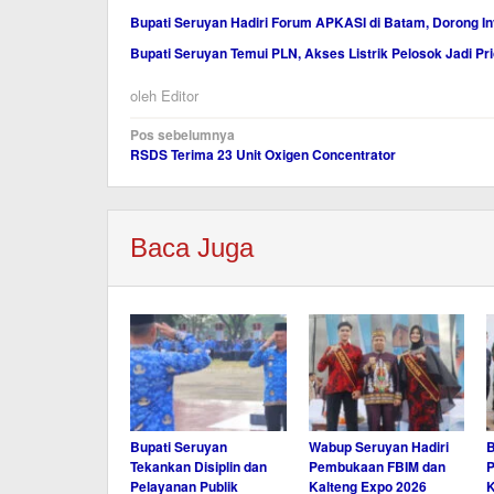
Bupati Seruyan Hadiri Forum APKASI di Batam, Dorong I
Bupati Seruyan Temui PLN, Akses Listrik Pelosok Jadi Pri
oleh
Editor
Navigasi
Pos sebelumnya
RSDS Terima 23 Unit Oxigen Concentrator
pos
Baca Juga
Bupati Seruyan
Wabup Seruyan Hadiri
B
Tekankan Disiplin dan
Pembukaan FBIM dan
P
Pelayanan Publik
Kalteng Expo 2026
K