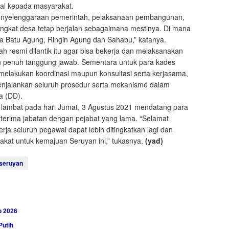
al kepada masyarakat.
r penyelenggaraan pemerintah, pelaksanaan pembangunan,
gkat desa tetap berjalan sebagaimana mestinya. Di mana
esa Batu Agung, Ringin Agung dan Sahabu,” katanya.
ah resmi dilantik itu agar bisa bekerja dan melaksanakan
n penuh tanggung jawab. Sementara untuk para kades
melakukan koordinasi maupun konsultasi serta kerjasama,
njalankan seluruh prosedur serta mekanisme dalam
a (DD).
g lambat pada hari Jumat, 3 Agustus 2021 mendatang para
 terima jabatan dengan pejabat yang lama. “Selamat
ja seluruh pegawai dapat lebih ditingkatkan lagi dan
akat untuk kemajuan Seruyan ini,” tukasnya.
(yad)
seruyan
o 2026
Putih