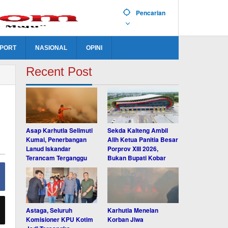
Pencarian
PORT
NASIONAL
OPINI
Recent Post
Asap Karhutla Selimuti
Sekda Kalteng Ambil
Kumai, Penerbangan
Alih Ketua Panitia Besar
Lanud Iskandar
Porprov XIII 2026,
Terancam Terganggu
Bukan Bupati Kobar
Astaga, Seluruh
Karhutla Menelan
Komisioner KPU Kotim
Korban Jiwa