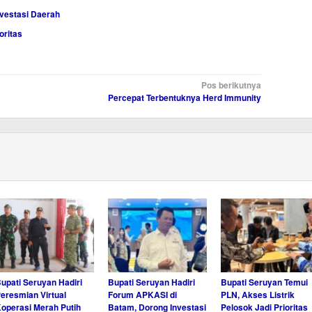
nvestasi Daerah
oritas
Pos berikutnya
Percepat Terbentuknya Herd Immunity
upati Seruyan Hadiri
Bupati Seruyan Hadiri
Bupati Seruyan Temui
eresmian Virtual
Forum APKASI di
PLN, Akses Listrik
operasi Merah Putih
Batam, Dorong Investasi
Pelosok Jadi Prioritas