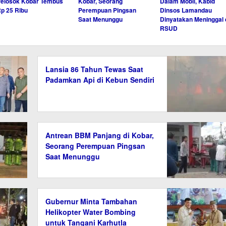
elosok Kobar Tembus
Kobar, Seorang
Dalam Mobil, Kabid
p 25 Ribu
Perempuan Pingsan
Dinsos Lamandau
Saat Menunggu
Dinyatakan Meninggal 
RSUD
Lansia 86 Tahun Tewas Saat
Padamkan Api di Kebun Sendiri
Antrean BBM Panjang di Kobar,
Seorang Perempuan Pingsan
Saat Menunggu
Gubernur Minta Tambahan
Helikopter Water Bombing
untuk Tangani Karhutla