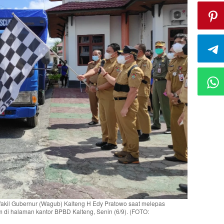
kil Gubernur (Wagub) Kalteng H Edy Pratowo saat melepas
di halaman kantor BPBD Kalteng, Senin (6/9). (FOTO: