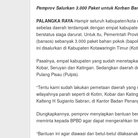
Pemprov Salurkan 3.000 Paket untuk Korban Ban
PALANGKA RAYA
-Hampir seluruh kabupaten/kota 
sebelas daerah terdampak dengan empat kabupaten
berstatus siaga darurat. Untuk itu, Pemerintah Pro
(bansos) sebanyak 3.000 paket bahan pokok (bapok
ini disalurkan di Kabupaten Kotawaringin Timur (Kot
Pasalnya, empat kabupaten yang sudah menetapkan 
Kobar, Seruyan dan Katingan. Sedangkan daerah d
Pulang Pisau (Pulpis).
“Tentu kami sudah lakukan pemetaan daerah yang m
wilayahnya parah seperti di Kotim, Kobar dan Kating
Kalteng H Sugianto Sabran, di Kantor Badan Penan
Diungkapkannya, pemprov menyiapkan bantuan beras
meminta kepada BPBD agar dapat mengerahkan tim 
“Bantuan ini agar diawasi dan betul-betul dilaksana