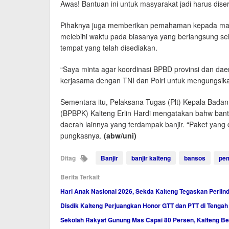
Awas! Bantuan ini untuk masyarakat jadi harus dis
Pihaknya juga memberikan pemahaman kepada masya
melebihi waktu pada biasanya yang berlangsung se
tempat yang telah disediakan.
“Saya minta agar koordinasi BPBD provinsi dan dae
kerjasama dengan TNI dan Polri untuk mengungsika
Sementara itu, Pelaksana Tugas (Plt) Kepala Ba
(BPBPK) Kalteng Erlin Hardi mengatakan bahw bant
daerah lainnya yang terdampak banjir. “Paket yang 
pungkasnya.
(abw/uni)
Ditag
Banjir
banjir kalteng
bansos
pem
Berita Terkait
Hari Anak Nasional 2026, Sekda Kalteng Tegaskan Perl
Disdik Kalteng Perjuangkan Honor GTT dan PTT di Teng
Sekolah Rakyat Gunung Mas Capai 80 Persen, Kalteng Be