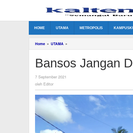
Lewati
ke
konten
HOME
UTAMA
METROPOLIS
KAMPUSK
Bansos
Home
»
UTAMA
»
Jangan
Dibisniskan
Bansos Jangan Di
oleh
7 September 2021
Editor
oleh
Editor