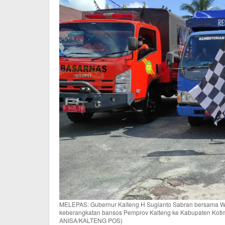
MELEPAS: Gubernur Kalteng H Sugianto Sabran bersama Wa
keberangkatan bansos Pemprov Kalteng ke Kabupaten Kotim 
ANISA/KALTENG POS)