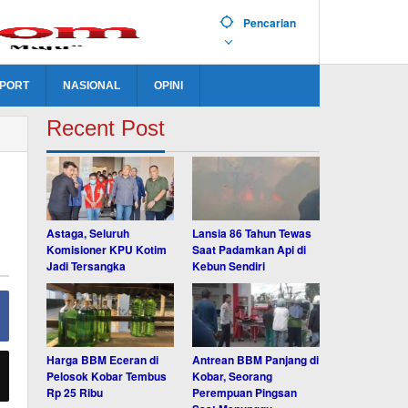
Pencarian
PORT
NASIONAL
OPINI
Recent Post
Astaga, Seluruh
Lansia 86 Tahun Tewas
Komisioner KPU Kotim
Saat Padamkan Api di
Jadi Tersangka
Kebun Sendiri
Harga BBM Eceran di
Antrean BBM Panjang di
Pelosok Kobar Tembus
Kobar, Seorang
Rp 25 Ribu
Perempuan Pingsan