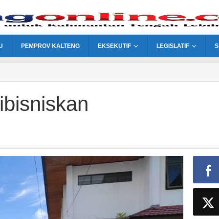
U
PEMPROV KALTENG
EKSEKUTIF
LEGISLATIF
S
bisniskan