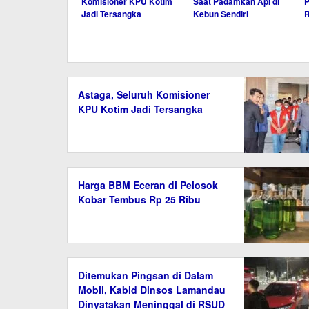
Komisioner KPU Kotim
Saat Padamkan Api di
P
Jadi Tersangka
Kebun Sendiri
R
Astaga, Seluruh Komisioner
KPU Kotim Jadi Tersangka
Harga BBM Eceran di Pelosok
Kobar Tembus Rp 25 Ribu
Ditemukan Pingsan di Dalam
Mobil, Kabid Dinsos Lamandau
Dinyatakan Meninggal di RSUD