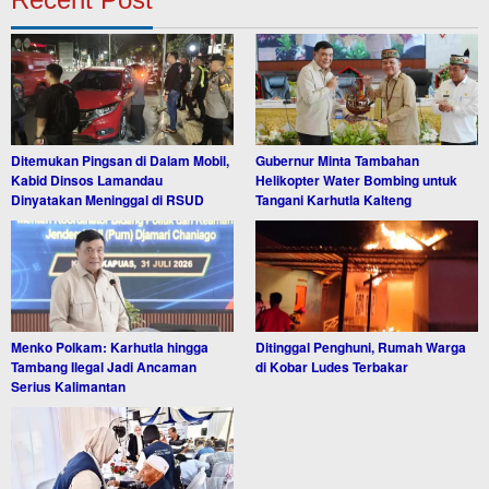
Ditemukan Pingsan di Dalam Mobil,
Gubernur Minta Tambahan
Kabid Dinsos Lamandau
Helikopter Water Bombing untuk
Dinyatakan Meninggal di RSUD
Tangani Karhutla Kalteng
Menko Polkam: Karhutla hingga
Ditinggal Penghuni, Rumah Warga
Tambang Ilegal Jadi Ancaman
di Kobar Ludes Terbakar
Serius Kalimantan