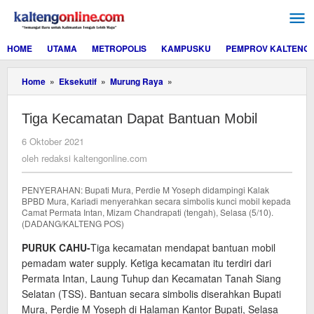
Lewati
ke
konten
HOME
UTAMA
METROPOLIS
KAMPUSKU
PEMPROV KALTENG
Tiga
Home
»
Eksekutif
»
Murung Raya
»
Kecamatan
Dapat
Tiga Kecamatan Dapat Bantuan Mobil
Bantuan
Mobil
oleh
6 Oktober 2021
redaksi
oleh
redaksi kaltengonline.com
kaltengonline.com
PENYERAHAN: Bupati Mura, Perdie M Yoseph didampingi Kalak
BPBD Mura, Kariadi menyerahkan secara simbolis kunci mobil kepada
Camat Permata Intan, Mizam Chandrapati (tengah), Selasa (5/10).
(DADANG/KALTENG POS)
PURUK CAHU-
Tiga kecamatan mendapat bantuan mobil
pemadam water supply. Ketiga kecamatan itu terdiri dari
Permata Intan, Laung Tuhup dan Kecamatan Tanah Siang
Selatan (TSS). Bantuan secara simbolis diserahkan Bupati
Mura, Perdie M Yoseph di Halaman Kantor Bupati, Selasa