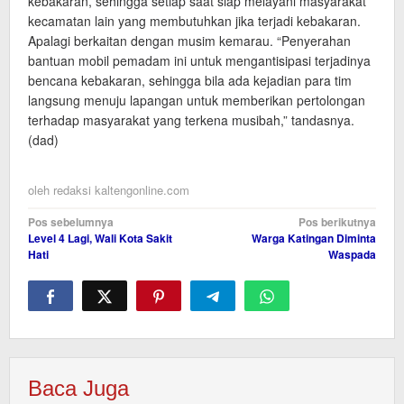
kebakaran, sehingga setiap saat siap melayani masyarakat
kecamatan lain yang membutuhkan jika terjadi kebakaran.
Apalagi berkaitan dengan musim kemarau. “Penyerahan
bantuan mobil pemadam ini untuk mengantisipasi terjadinya
bencana kebakaran, sehingga bila ada kejadian para tim
langsung menuju lapangan untuk memberikan pertolongan
terhadap masyarakat yang terkena musibah,” tandasnya.
(dad)
oleh
redaksi kaltengonline.com
Navigasi
Pos sebelumnya
Pos berikutnya
Level 4 Lagi, Wali Kota Sakit
Warga Katingan Diminta
pos
Hati
Waspada
Baca Juga