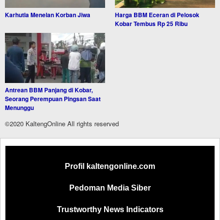
Karhutla Menelan Korban Jiwa
Harga BBM Eceran di Pelosok
Kobar Tembus Rp 25 Ribu
Antrean BBM Panjang di Kobar,
Seorang Perempuan Pingsan Saat
Menunggu
©2020 KaltengOnline All rights reserved
Profil kaltengonline.com
Pedoman Media Siber
Trustworthy News Indicators