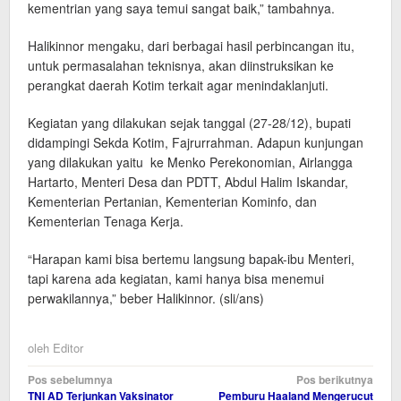
kementrian yang saya temui sangat baik,” tambahnya.
Halikinnor mengaku, dari berbagai hasil perbincangan itu,
untuk permasalahan teknisnya, akan diinstruksikan ke
perangkat daerah Kotim terkait agar menindaklanjuti.
Kegiatan yang dilakukan sejak tanggal (27-28/12), bupati
didampingi Sekda Kotim, Fajrurrahman. Adapun kunjungan
yang dilakukan yaitu ke Menko Perekonomian, Airlangga
Hartarto, Menteri Desa dan PDTT, Abdul Halim Iskandar,
Kementerian Pertanian, Kementerian Kominfo, dan
Kementerian Tenaga Kerja.
“Harapan kami bisa bertemu langsung bapak-ibu Menteri,
tapi karena ada kegiatan, kami hanya bisa menemui
perwakilannya,” beber Halikinnor. (sli/ans)
oleh
Editor
Navigasi
Pos sebelumnya
Pos berikutnya
TNI AD Terjunkan Vaksinator
Pemburu Haaland Mengerucut
pos