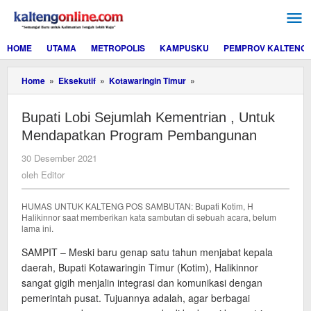
Lewati
ke
konten
HOME
UTAMA
METROPOLIS
KAMPUSKU
PEMPROV KALTENG
Bupati
Home
»
Eksekutif
»
Kotawaringin Timur
»
Lobi
Sejumlah
Bupati Lobi Sejumlah Kementrian , Untuk
Kementrian
,
Mendapatkan Program Pembangunan
Untuk
Mendapatkan
oleh
30 Desember 2021
Program
Editor
oleh
Editor
Pembangunan
HUMAS UNTUK KALTENG POS SAMBUTAN: Bupati Kotim, H
Halikinnor saat memberikan kata sambutan di sebuah acara, belum
lama ini.
SAMPIT – Meski baru genap satu tahun menjabat kepala
daerah, Bupati Kotawaringin Timur (Kotim), Halikinnor
sangat gigih menjalin integrasi dan komunikasi dengan
pemerintah pusat. Tujuannya adalah, agar berbagai