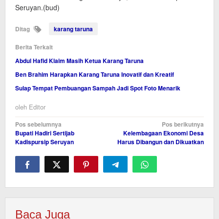
Seruyan.(bud)
Ditag
karang taruna
Berita Terkait
Abdul Hafid Klaim Masih Ketua Karang Taruna
Ben Brahim Harapkan Karang Taruna Inovatif dan Kreatif
Sulap Tempat Pembuangan Sampah Jadi Spot Foto Menarik
oleh
Editor
Navigasi
Pos sebelumnya
Pos berikutnya
Bupati Hadiri Sertijab
Kelembagaan Ekonomi Desa
pos
Kadispursip Seruyan
Harus Dibangun dan Dikuatkan
Baca Juga