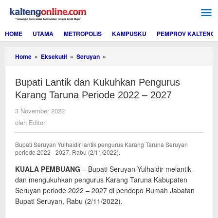
Lewati
ke
konten
HOME
UTAMA
METROPOLIS
KAMPUSKU
PEMPROV KALTENG
Bupati
Home
»
Eksekutif
»
Seruyan
»
Lantik
dan
Bupati Lantik dan Kukuhkan Pengurus
Kukuhkan
Pengurus
Karang Taruna Periode 2022 – 2027
Karang
Taruna
oleh
3 November 2022
Periode
Editor
oleh
Editor
2022
–
2027
Bupati Seruyan Yulhaidir lantik pengurus Karang Taruna Seruyan
periode 2022 - 2027, Rabu (2/11/2022).
KUALA PEMBUANG
– Bupati Seruyan Yulhaidir melantik
dan mengukuhkan pengurus Karang Taruna Kabupaten
Seruyan periode 2022 – 2027 di pendopo Rumah Jabatan
Bupati Seruyan, Rabu (2/11/2022).