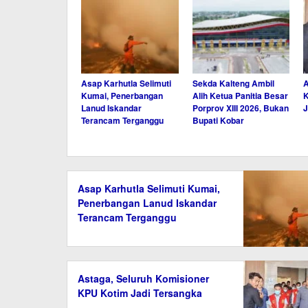
Asap Karhutla Selimuti
Sekda Kalteng Ambil
A
Kumai, Penerbangan
Alih Ketua Panitia Besar
K
Lanud Iskandar
Porprov XIII 2026, Bukan
J
Terancam Terganggu
Bupati Kobar
Asap Karhutla Selimuti Kumai,
Penerbangan Lanud Iskandar
Terancam Terganggu
Astaga, Seluruh Komisioner
KPU Kotim Jadi Tersangka