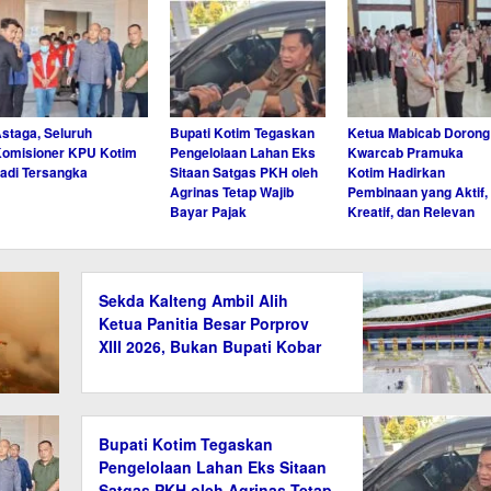
staga, Seluruh
Bupati Kotim Tegaskan
Ketua Mabicab Dorong
omisioner KPU Kotim
Pengelolaan Lahan Eks
Kwarcab Pramuka
adi Tersangka
Sitaan Satgas PKH oleh
Kotim Hadirkan
Agrinas Tetap Wajib
Pembinaan yang Aktif,
Bayar Pajak
Kreatif, dan Relevan
Sekda Kalteng Ambil Alih
Ketua Panitia Besar Porprov
XIII 2026, Bukan Bupati Kobar
Bupati Kotim Tegaskan
Pengelolaan Lahan Eks Sitaan
Satgas PKH oleh Agrinas Tetap