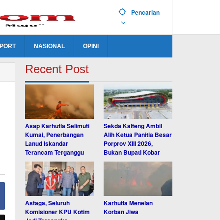
Pencarian
PORT
NASIONAL
OPINI
Recent Post
Asap Karhutla Selimuti
Sekda Kalteng Ambil
Kumai, Penerbangan
Alih Ketua Panitia Besar
Lanud Iskandar
Porprov XIII 2026,
Terancam Terganggu
Bukan Bupati Kobar
Astaga, Seluruh
Karhutla Menelan
Komisioner KPU Kotim
Korban Jiwa