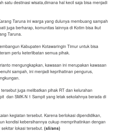
alah satu destinasi wisata,dimana hal kecil saja bisa menjadi
 Karang Taruna ini warga yang dulunya membuang sampah
pati juga berharap, komunitas lainnya di Kotim bisa ikut
rang Taruna.
membangun Kabupaten Kotawaringin Timur untuk bisa
teram perlu keterlibatan semua pihak.
 Arianto mengungkapkan, kawasan ini merupakan kawasan
dipenuhi sampah, ini menjadi keprihatinan pengurus,
ingkungan.
 tersebut juga melibatkan pihak RT dan kelurahan
pit dan SMK-N 1 Sampit yang letak sekolahnya berada di
kaian kegiatan tersebut. Karena berlokasi dipendidikan,
mun kondisi kebersihannya cukup memprihatinkan dengan
kitar lokasi tersebut.
(sli/ans)