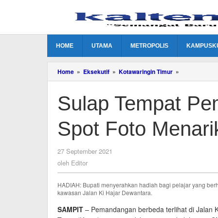
Lewati
ke
konten
HOME
UTAMA
METROPOLIS
KAMPUSK
Sulap
Home
»
Eksekutif
»
Kotawaringin Timur
»
Tempat
Pembuangan
Sulap Tempat Pe
Sampah
Jadi
Spot
Spot Foto Menari
Foto
Menarik
oleh
27 September 2021
Editor
oleh
Editor
HADIAH: Bupati menyerahkan hadiah bagi pelajar yang ber
kawasan Jalan Ki Hajar Dewantara.
SAMPIT
– Pemandangan berbeda terlihat di Jalan