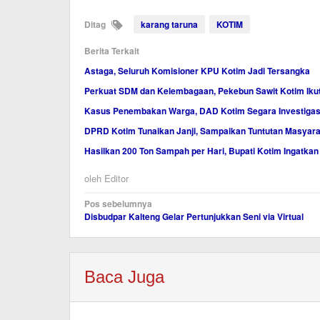
Ditag
karang taruna
KOTIM
Berita Terkait
Astaga, Seluruh Komisioner KPU Kotim Jadi Tersangka
Perkuat SDM dan Kelembagaan, Pekebun Sawit Kotim Ikut
Kasus Penembakan Warga, DAD Kotim Segara Investigas
DPRD Kotim Tunaikan Janji, Sampaikan Tuntutan Masyara
Hasilkan 200 Ton Sampah per Hari, Bupati Kotim Ingatkan
oleh
Editor
Navigasi
Pos sebelumnya
Disbudpar Kalteng Gelar Pertunjukkan Seni via Virtual
pos
Baca Juga