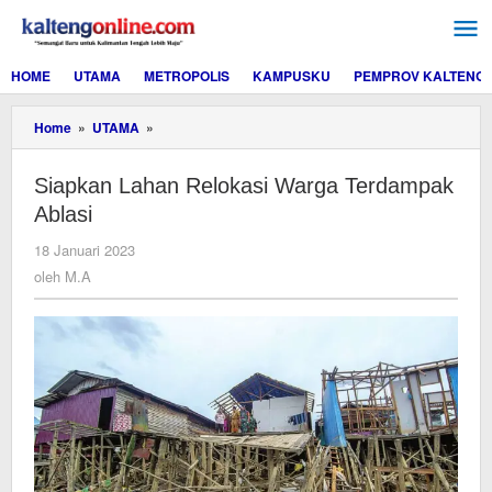
Lewati
ke
konten
HOME
UTAMA
METROPOLIS
KAMPUSKU
PEMPROV KALTENG
Siapkan
Home
»
UTAMA
»
Lahan
Relokasi
Siapkan Lahan Relokasi Warga Terdampak
Warga
Terdampak
Ablasi
Ablasi
oleh
18 Januari 2023
M.A
oleh
M.A