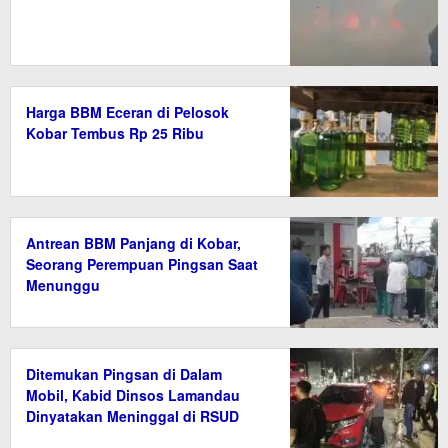
Harga BBM Eceran di Pelosok
Kobar Tembus Rp 25 Ribu
Antrean BBM Panjang di Kobar,
Seorang Perempuan Pingsan Saat
Menunggu
Ditemukan Pingsan di Dalam
Mobil, Kabid Dinsos Lamandau
Dinyatakan Meninggal di RSUD