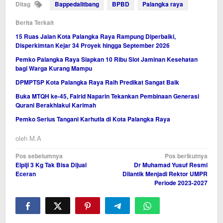
Ditag
Bappedalitbang
BPBD
Palangka raya
Berita Terkait
15 Ruas Jalan Kota Palangka Raya Rampung Diperbaiki,
Disperkimtan Kejar 34 Proyek hingga September 2026
Pemko Palangka Raya Siapkan 10 Ribu Slot Jaminan Kesehatan
bagi Warga Kurang Mampu
DPMPTSP Kota Palangka Raya Raih Predikat Sangat Baik
Buka MTQH ke-45, Fairid Naparin Tekankan Pembinaan Generasi
Qurani Berakhlakul Karimah
Pemko Serius Tangani Karhutla di Kota Palangka Raya
oleh
M.A
Navigasi
Pos sebelumnya
Pos berikutnya
Elpiji 3 Kg Tak Bisa Dijual
Dr Muhamad Yusuf Resmi
pos
Eceran
Dilantik Menjadi Rektor UMPR
Periode 2023-2027