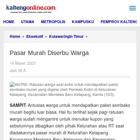
Lewati
ke
konten
HOME
UTAMA
METROPOLIS
KAMPUSKU
PEMPROV KALTENG
Pasar
Home
»
Eksekutif
»
Kotawaringin Timur
»
Murah
Diserbu
Pasar Murah Diserbu Warga
Warga
oleh
16 Maret 2023
M.A
oleh
M.A
SAMPIT
-Antusias warga untuk mendapatkan paket sembako
murah begitu luar biasa. Hal itu terlihat sejak pagi ratusan
warga sudah mengantre untuk menukar kupon yang
sebelumnya dibagikan oleh pihak Kelurahan atau RT saat
diadakannya pasar murah di Kelurahan Ketapang
Kacamatan Mentawa Baru Ketapang dan Kecamatan