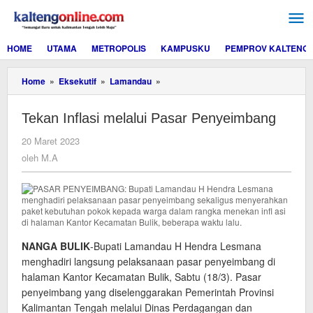
Lewati
ke
konten
HOME
UTAMA
METROPOLIS
KAMPUSKU
PEMPROV KALTENG
Tekan
Home
»
Eksekutif
»
Lamandau
»
Inflasi
melalui
Tekan Inflasi melalui Pasar Penyeimbang
Pasar
Penyeimbang
oleh
20 Maret 2023
M.A
oleh
M.A
NANGA BULIK
-Bupati Lamandau H Hendra Lesmana
menghadiri langsung pelaksanaan pasar penyeimbang di
halaman Kantor Kecamatan Bulik, Sabtu (18/3). Pasar
penyeimbang yang diselenggarakan Pemerintah Provinsi
Kalimantan Tengah melalui Dinas Perdagangan dan