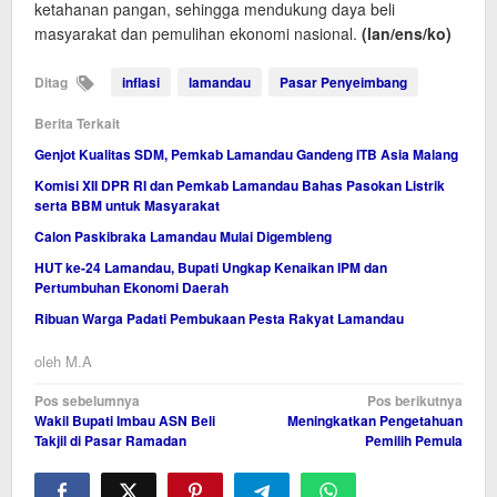
ketahanan pangan, sehingga mendukung daya beli
masyarakat dan pemulihan ekonomi nasional.
(lan/ens/ko)
Ditag
inflasi
lamandau
Pasar Penyeimbang
Berita Terkait
Genjot Kualitas SDM, Pemkab Lamandau Gandeng ITB Asia Malang
Komisi XII DPR RI dan Pemkab Lamandau Bahas Pasokan Listrik
serta BBM untuk Masyarakat
Calon Paskibraka Lamandau Mulai Digembleng
HUT ke-24 Lamandau, Bupati Ungkap Kenaikan IPM dan
Pertumbuhan Ekonomi Daerah
Ribuan Warga Padati Pembukaan Pesta Rakyat Lamandau
oleh
M.A
Navigasi
Pos sebelumnya
Pos berikutnya
Wakil Bupati Imbau ASN Beli
Meningkatkan Pengetahuan
pos
Takjil di Pasar Ramadan
Pemilih Pemula