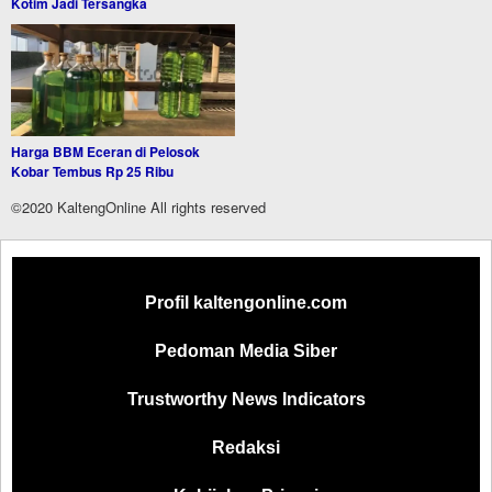
Kotim Jadi Tersangka
Harga BBM Eceran di Pelosok
Kobar Tembus Rp 25 Ribu
©2020 KaltengOnline All rights reserved
Profil kaltengonline.com
Pedoman Media Siber
Trustworthy News Indicators
Redaksi