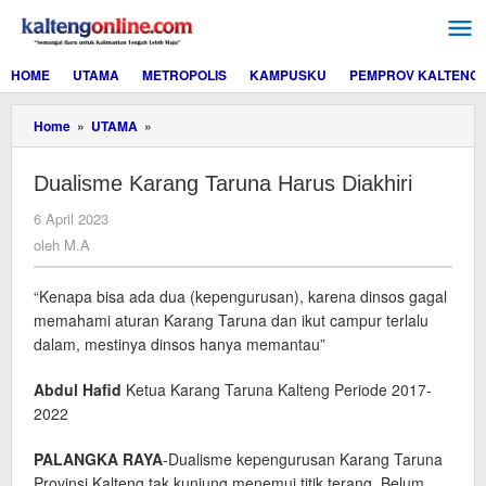
Lewati
ke
konten
HOME
UTAMA
METROPOLIS
KAMPUSKU
PEMPROV KALTENG
Dualisme
Home
»
UTAMA
»
Karang
Taruna
Dualisme Karang Taruna Harus Diakhiri
Harus
Diakhiri
oleh
6 April 2023
M.A
oleh
M.A
“Kenapa bisa ada dua (kepengurusan), karena dinsos gagal
memahami aturan Karang Taruna dan ikut campur terlalu
dalam, mestinya dinsos hanya memantau”
Abdul Hafid
Ketua Karang Taruna Kalteng Periode 2017-
2022
PALANGKA RAYA
-Dualisme kepengurusan Karang Taruna
Provinsi Kalteng tak kunjung menemui titik terang. Belum