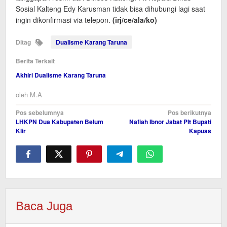
Sosial Kalteng Edy Karusman tidak bisa dihubungi lagi saat
ingin dikonfirmasi via telepon.
(irj/ce/ala/ko)
Ditag
Dualisme Karang Taruna
Berita Terkait
Akhiri Dualisme Karang Taruna
oleh
M.A
Navigasi
Pos sebelumnya
Pos berikutnya
LHKPN Dua Kabupaten Belum
Nafiah Ibnor Jabat Plt Bupati
pos
Klir
Kapuas
Baca Juga