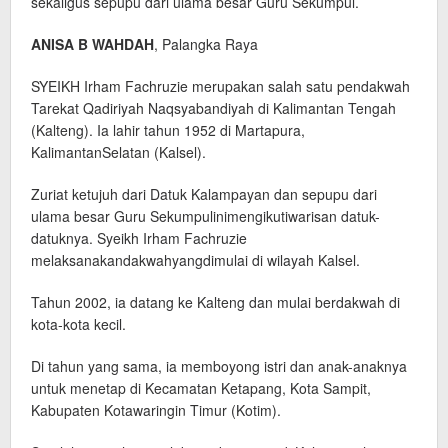
sekaligus sepupu dari ulama besar Guru Sekumpul.
ANISA B WAHDAH
, Palangka Raya
SYEIKH Irham Fachruzie merupakan salah satu pendakwah
Tarekat Qadiriyah Naqsyabandiyah di Kalimantan Tengah
(Kalteng). Ia lahir tahun 1952 di Martapura,
KalimantanSelatan (Kalsel).
Zuriat ketujuh dari Datuk Kalampayan dan sepupu dari
ulama besar Guru Sekumpulinimengikutiwarisan datuk-
datuknya. Syeikh Irham Fachruzie
melaksanakandakwahyangdimulai di wilayah Kalsel.
Tahun 2002, ia datang ke Kalteng dan mulai berdakwah di
kota-kota kecil.
Di tahun yang sama, ia memboyong istri dan anak-anaknya
untuk menetap di Kecamatan Ketapang, Kota Sampit,
Kabupaten Kotawaringin Timur (Kotim).