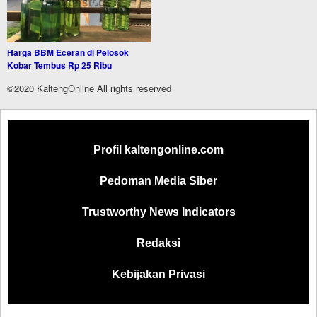
Harga BBM Eceran di Pelosok
Kobar Tembus Rp 25 Ribu
©2020 KaltengOnline All rights reserved
Profil kaltengonline.com
Pedoman Media Siber
Trustworthy News Indicators
Redaksi
Kebijakan Privasi