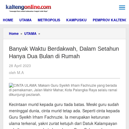
Lewati
ke
konten
HOME
UTAMA
METROPOLIS
KAMPUSKU
PEMPROV KALTENG
Banyak
Home
»
UTAMA
»
Waktu
Berdakwah,
Banyak Waktu Berdakwah, Dalam Setahun
Dalam
Setahun
Hanya Dua Bulan di Rumah
Hanya
Dua
oleh
28 April 2023
Bulan
M.A
oleh
M.A
di
Rumah
Kecintaan murid kepada guru tiada batas. Meski guru sudah
meninggal dunia, cinta murid tetap ada. Seperti cinta kepada
Guru Syeikh Irham Fachruzie. Ia merupakan keturunan
ulama terkenal, yakni zuriat ketujuh dari Datuk Kalampayan