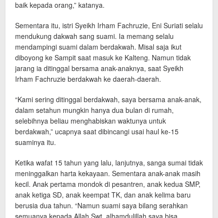
baik kepada orang,” katanya.
Sementara itu, istri Syeikh Irham Fachruzie, Eni Suriati selalu
mendukung dakwah sang suami. Ia memang selalu
mendampingi suami dalam berdakwah. Misal saja ikut
diboyong ke Sampit saat masuk ke Kalteng. Namun tidak
jarang ia ditinggal bersama anak-anaknya, saat Syeikh
Irham Fachruzie berdakwah ke daerah-daerah.
“Kami sering ditinggal berdakwah, saya bersama anak-anak,
dalam setahun mungkin hanya dua bulan di rumah,
selebihnya beliau menghabiskan waktunya untuk
berdakwah,” ucapnya saat dibincangi usai haul ke-15
suaminya itu.
Ketika wafat 15 tahun yang lalu, lanjutnya, sanga sumai tidak
meninggalkan harta kekayaan. Sementara anak-anak masih
kecil. Anak pertama mondok di pesantren, anak kedua SMP,
anak ketiga SD, anak keempat TK, dan anak kelima baru
berusia dua tahun. “Namun suami saya bilang serahkan
semuanya kepada Allah Swt, alhamdulillah saya bisa