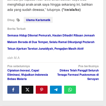
menghidupi anak-anak saya hingga sekarang ini, bahkan
ada yang sudah dewasa,” tutupnya.
(*/ce/ala/ko)
Ditag
Ulama Karismatik
Berita Terkait
Semasa Hidup Dikenal Pemurah, Haulan Dihadiri Ribuan Jemaah
Makam Berada di Dua Tempat, Selalu Ramai Dikunjungi Peziarah
Tekun Ajarkan Tarekat Junaidiyah, Pengajian Masih Aktif
oleh
M.A
Navigasi
Pos sebelumnya
Pos berikutnya
Ciptakan Inovasi, Capai
Dinkes Telah Panggil Seluruh
pos
Eliminasi, Wujudkan Indonesia
Tenaga Farmasi Puskesmas di
Bebas Malaria
Seruyan