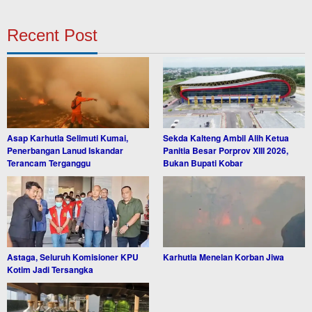
Recent Post
Asap Karhutla Selimuti Kumai,
Sekda Kalteng Ambil Alih Ketua
Penerbangan Lanud Iskandar
Panitia Besar Porprov XIII 2026,
Terancam Terganggu
Bukan Bupati Kobar
Astaga, Seluruh Komisioner KPU
Karhutla Menelan Korban Jiwa
Kotim Jadi Tersangka