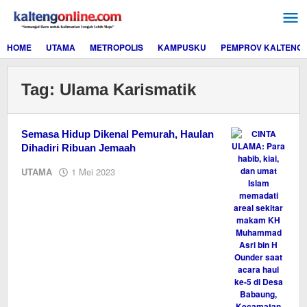
Lewati
ke
konten
HOME
UTAMA
METROPOLIS
KAMPUSKU
PEMPROV KALTENG
Tag:
Ulama Karismatik
Semasa Hidup Dikenal Pemurah, Haulan
Dihadiri Ribuan Jemaah
oleh
UTAMA
1 Mei 2023
M.A