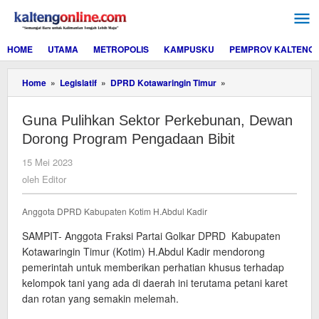
Lewati
ke
konten
HOME
UTAMA
METROPOLIS
KAMPUSKU
PEMPROV KALTENG
Guna
Home
»
Legislatif
»
DPRD Kotawaringin Timur
»
Pulihkan
Sektor
Guna Pulihkan Sektor Perkebunan, Dewan
Perkebunan,
Dewan
Dorong Program Pengadaan Bibit
Dorong
Program
oleh
15 Mei 2023
Pengadaan
Editor
oleh
Editor
Bibit
Anggota DPRD Kabupaten Kotim H.Abdul Kadir
SAMPIT- Anggota Fraksi Partai Golkar DPRD Kabupaten
Kotawaringin Timur (Kotim) H.Abdul Kadir mendorong
pemerintah untuk memberikan perhatian khusus terhadap
kelompok tani yang ada di daerah ini terutama petani karet
dan rotan yang semakin melemah.