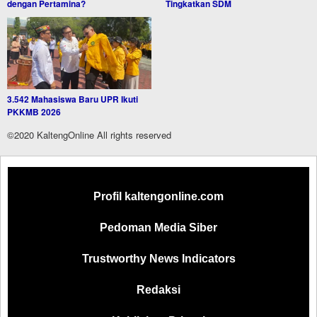
dengan Pertamina?
Tingkatkan SDM
3.542 Mahasiswa Baru UPR Ikuti
PKKMB 2026
©2020 KaltengOnline All rights reserved
Profil kaltengonline.com
Pedoman Media Siber
Trustworthy News Indicators
Redaksi