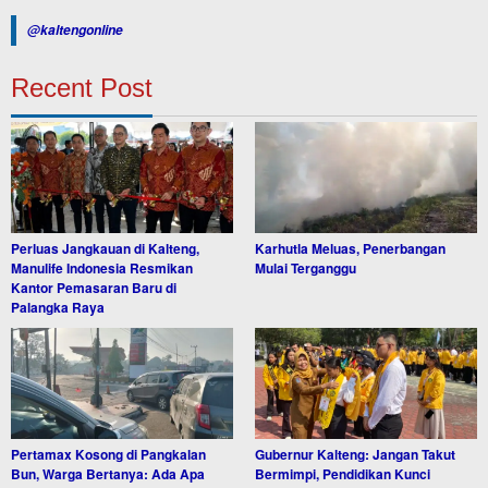
@kaltengonline
Recent Post
Perluas Jangkauan di Kalteng,
Karhutla Meluas, Penerbangan
Manulife Indonesia Resmikan
Mulai Terganggu
Kantor Pemasaran Baru di
Palangka Raya
Pertamax Kosong di Pangkalan
Gubernur Kalteng: Jangan Takut
Bun, Warga Bertanya: Ada Apa
Bermimpi, Pendidikan Kunci