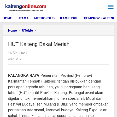
Lewati
ke
konten
HOME
UTAMA
METROPOLIS
KAMPUSKU
PEMPROV KALTENG
HUT
Home
»
UTAMA
»
Kalteng
Bakal
HUT Kalteng Bakal Meriah
Meriah
oleh
16 Mei 2023
M.A
oleh
M.A
PALANGKA RAYA
-Pemerintah Provinsi (Pemprov)
Kalimantan Tengah (Kalteng) tengah disibukkan dengan
persiapan agenda tahunan, yakni peringatan hari ulang
tahun (HUT) ke-66 Provinsi Kalteng. Berbagai event akan
digelar untuk memeriahkan momen spesial ini. Mulai dari
Festival Budaya Isen Mulang (FBIM) yang memperlombakan
permainan tradisional, karnaval budaya, Kalteng Expo, jalan
sehat, hingga kegiatan sosial seperti anjangsana ke