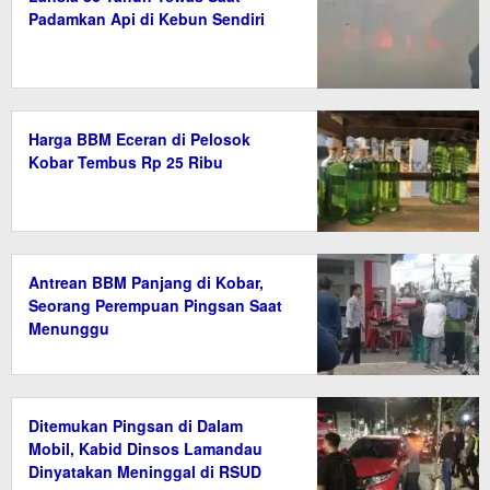
Padamkan Api di Kebun Sendiri
Harga BBM Eceran di Pelosok
Kobar Tembus Rp 25 Ribu
Antrean BBM Panjang di Kobar,
Seorang Perempuan Pingsan Saat
Menunggu
Ditemukan Pingsan di Dalam
Mobil, Kabid Dinsos Lamandau
Dinyatakan Meninggal di RSUD