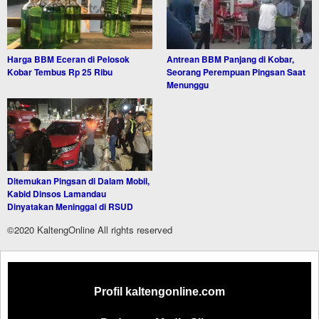
Harga BBM Eceran di Pelosok
Antrean BBM Panjang di Kobar,
Kobar Tembus Rp 25 Ribu
Seorang Perempuan Pingsan Saat
Menunggu
Ditemukan Pingsan di Dalam Mobil,
Kabid Dinsos Lamandau
Dinyatakan Meninggal di RSUD
©2020 KaltengOnline All rights reserved
Profil kaltengonline.com