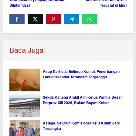
pos
Diintimidasi
Tercatat di Muri
Baca Juga
Asap Karhutla Selimuti Kumai, Penerbangan
Lanud Iskandar Terancam Terganggu
Sekda Kalteng Ambil Alih Ketua Panitia Besar
Porprov XIII 2026, Bukan Bupati Kobar
Astaga, Seluruh Komisioner KPU Kotim Jadi
Tersangka