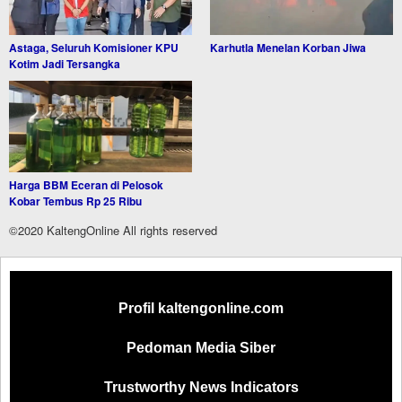
Astaga, Seluruh Komisioner KPU
Karhutla Menelan Korban Jiwa
Kotim Jadi Tersangka
Harga BBM Eceran di Pelosok
Kobar Tembus Rp 25 Ribu
©2020 KaltengOnline All rights reserved
Profil kaltengonline.com
Pedoman Media Siber
Trustworthy News Indicators