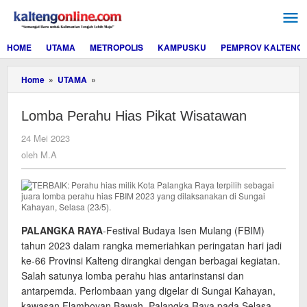
Lewati
ke
konten
HOME
UTAMA
METROPOLIS
KAMPUSKU
PEMPROV KALTENG
Lomba
Home
»
UTAMA
»
Perahu
Hias
Lomba Perahu Hias Pikat Wisatawan
Pikat
Wisatawan
oleh
24 Mei 2023
M.A
oleh
M.A
PALANGKA RAYA
-Festival Budaya Isen Mulang (FBIM)
tahun 2023 dalam rangka memeriahkan peringatan hari jadi
ke-66 Provinsi Kalteng dirangkai dengan berbagai kegiatan.
Salah satunya lomba perahu hias antarinstansi dan
antarpemda. Perlombaan yang digelar di Sungai Kahayan,
kawasan Flamboyan Bawah, Palangka Raya pada Selasa