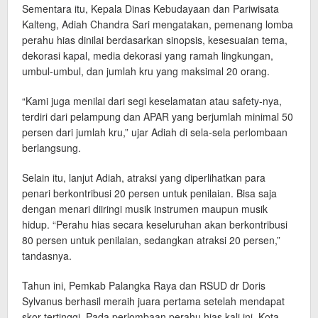
Sementara itu, Kepala Dinas Kebudayaan dan Pariwisata
Kalteng, Adiah Chandra Sari mengatakan, pemenang lomba
perahu hias dinilai berdasarkan sinopsis, kesesuaian tema,
dekorasi kapal, media dekorasi yang ramah lingkungan,
umbul-umbul, dan jumlah kru yang maksimal 20 orang.
“Kami juga menilai dari segi keselamatan atau safety-nya,
terdiri dari pelampung dan APAR yang berjumlah minimal 50
persen dari jumlah kru,” ujar Adiah di sela-sela perlombaan
berlangsung.
Selain itu, lanjut Adiah, atraksi yang diperlihatkan para
penari berkontribusi 20 persen untuk penilaian. Bisa saja
dengan menari diiringi musik instrumen maupun musik
hidup. “Perahu hias secara keseluruhan akan berkontribusi
80 persen untuk penilaian, sedangkan atraksi 20 persen,”
tandasnya.
Tahun ini, Pemkab Palangka Raya dan RSUD dr Doris
Sylvanus berhasil meraih juara pertama setelah mendapat
skor tertinggi. Pada perlombaan perahu hias kali ini, Kota