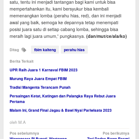
satu, tentu ini menjadi tantangan bagi kami untuk bisa
mempertahankan itu, kami bersyukur bisa kembali
memenangkan lomba (perahu hias, red), dan ini menjadi
awal yang baik, semoga ke depannya tetap menempati
posisi juara satu di setiap cabang lomba, sehingga bisa
meraih lagi juara umum,” pungkasnya.
(dan/mut/ce/ala/ko)
Ditag
fbim kalteng
perahu hias
Berita Terkait
UPR Raih Juara 1 Karnaval FBIM 2023
Murung Raya Juara Empat FBIM
Tradisi Mangenta Terancam Punah
Persaingan Ketat, Katingan dan Palangka Raya Rebut Juara
Pertama
Malam Ini, Grand Final Jagau & Bawi Nyai Pariwisata 2023
oleh
M.A
Navigasi
Pos sebelumnya
Pos berikutnya
Wawancara Pj Bupati, Wartawan
Tari Dadas Bawo Resmi