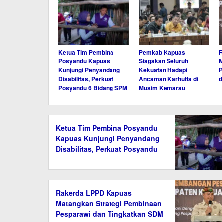
Ketua Tim Pembina
Pemkab Kapuas
Posyandu Kapuas
Siagakan Seluruh
M
Kunjungi Penyandang
Kekuatan Hadapi
P
Disabilitas, Perkuat
Ancaman Karhutla di
d
Posyandu 6 Bidang SPM
Musim Kemarau
Ketua Tim Pembina Posyandu
Kapuas Kunjungi Penyandang
Disabilitas, Perkuat Posyandu
6 Bidang SPM
Rakerda LPPD Kapuas
Matangkan Strategi Pembinaan
Pesparawi dan Tingkatkan SDM