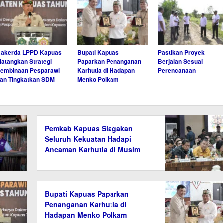
Rakerda LPPD Kapuas
Bupati Kapuas
Pastikan Proyek
atangkan Strategi
Paparkan Penanganan
Berjalan Sesuai
embinaan Pesparawi
Karhutla di Hadapan
Perencanaan
an Tingkatkan SDM
Menko Polkam
Pemkab Kapuas Siagakan
Seluruh Kekuatan Hadapi
Ancaman Karhutla di Musim
Kemarau
Bupati Kapuas Paparkan
Penanganan Karhutla di
Hadapan Menko Polkam