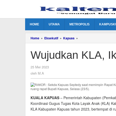
Lewati
ke
konten
HOME
UTAMA
METROPOLIS
KAMPUSK
Wujudkan
Home
»
Eksekutif
»
Kapuas
»
KLA,
Iklan
Wujudkan KLA, Ik
Rokok
Akan
Ditutup
oleh
25 Mei 2023
M.A
oleh
M.A
KUALA KAPUAS
– Pemerintah Kabupaten (Pemkab)
Koordinasi Gugus Tugas Kota Layak Anak (KLA) Kab
KLA Kabupaten Kapuas tahun 2023, bertempat di ru