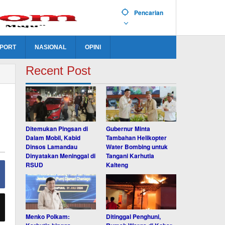
Pencarian
PORT
NASIONAL
OPINI
Recent Post
Ditemukan Pingsan di
Gubernur Minta
Dalam Mobil, Kabid
Tambahan Helikopter
Dinsos Lamandau
Water Bombing untuk
Dinyatakan Meninggal di
Tangani Karhutla
RSUD
Kalteng
Menko Polkam:
Ditinggal Penghuni,