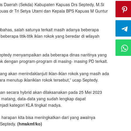
aris Daerah (Sekda) Kabupaten Kapuas Drs Septedy, M.Si
uas dr Tri Setya Utami dan Kepala BPS Kapuas M Guntur
dibahas, salah satunya terkait masih adanya beberapa
berapa titik-titik iklan rokok yang beredar di wilayah
 Septedy menyampaikan ada beberapa dinas nantinya yang
kok dengan program-program di masing- masing PD terkait.
ng akan menindaklanjuti iklan-iklan rokok yang masih ada
ra menutup iklaniklan rokok tersebut,” ucap Septedy.
gan secara hybrid akan dilaksanakan pada 25 Mei 2023
matang, data-data yang sudah lengkap dapat
jadi kategori KLA tingkat madya.
a harapan kita bisa meningkatkan dari yang awalnya
 Septedy.
(hmskmf/ko)