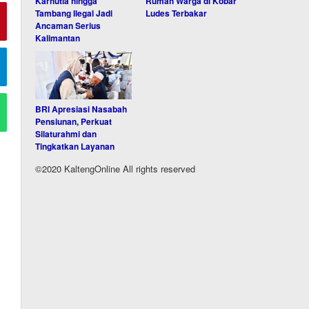
Karhutla hingga
Rumah Warga di Kobar
Tambang Ilegal Jadi
Ludes Terbakar
Ancaman Serius
Kalimantan
BRI Apresiasi Nasabah
Pensiunan, Perkuat
Silaturahmi dan
Tingkatkan Layanan
©2020 KaltengOnline All rights reserved