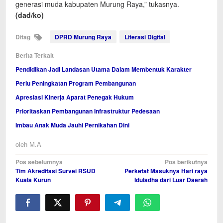
generasi muda kabupaten Murung Raya,” tukasnya.
(dad/ko)
Ditag
DPRD Murung Raya
Literasi Digital
Berita Terkait
Pendidikan Jadi Landasan Utama Dalam Membentuk Karakter
Perlu Peningkatan Program Pembangunan
Apresiasi Kinerja Aparat Penegak Hukum
Prioritaskan Pembangunan Infrastruktur Pedesaan
Imbau Anak Muda Jauhi Pernikahan Dini
oleh
M.A
Navigasi
Pos sebelumnya
Pos berikutnya
Tim Akreditasi Survei RSUD
Perketat Masuknya Hari raya
pos
Kuala Kurun
Iduladha dari Luar Daerah