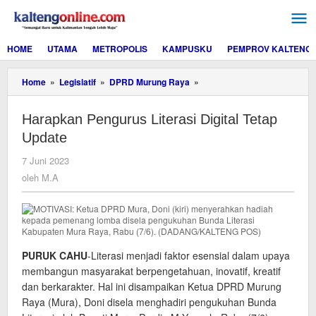
Lewati
ke
konten
HOME
UTAMA
METROPOLIS
KAMPUSKU
PEMPROV KALTENG
Harapkan
Home
»
Legislatif
»
DPRD Murung Raya
»
Pengurus
Literasi
Harapkan Pengurus Literasi Digital Tetap
Digital
Tetap
Update
Update
oleh
7 Juni 2023
M.A
oleh
M.A
PURUK CAHU
-Literasi menjadi faktor esensial dalam upaya
membangun masyarakat berpengetahuan, inovatif, kreatif
dan berkarakter. Hal ini disampaikan Ketua DPRD Murung
Raya (Mura), Doni disela menghadiri pengukuhan Bunda