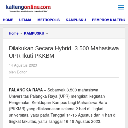
Lewati
ke
konten
HOME
UTAMA
METROPOLIS
KAMPUSKU
PEMPROV KALTENG
Dilakukan
Home
»
KAMPUSKU
»
Secara
Hybrid,
Dilakukan Secara Hybrid, 3.500 Mahasiswa
3.500
Mahasiswa
UPR Ikuti PKKBM
UPR
Ikuti
oleh
14 Agustus 2023
PKKBM
Editor
oleh
Editor
PALANGKA RAYA
– Sebanyak 3.500 mahasiswa
Universitas Palangka Raya (UPR) mengikuti kegiatan
Pengenalan Kehidupan Kampus bagi Mahasiswa Baru
(PKKMB) yang dilaksanakan selama 2 hari di tingkat
universitas, yaitu pada Tanggal 14-15 Agustus dan 4 hari di
tingkat fakultas, yaitu Tanggal 16-19 Agustus 2023.