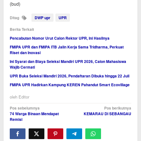
(bud)
Ditag
DWP upr
UPR
Berita Terkait
Pencabutan Nomor Urut Calon Rektor UPR, Ini Hasilnya
FMIPA UPR dan FMIPA ITB Jalin Kerja Sama Tridharma, Perkuat
Riset dan Inovasi
Ini Syarat dan Biaya Seleksi Mandiri UPR 2026, Calon Mahasiswa
Wajib Cermati
UPR Buka Seleksi Mandiri 2026, Pendaftaran Dibuka hingga 22 Juli
FMIPA UPR Hadirkan Kampung KEREN Pahandut Smart Ecovillage
oleh
Editor
Navigasi
Pos sebelumnya
Pos berikutnya
74 Warga Binaan Mendapat
KEMARAU DI SEBANGAU
pos
Remisi