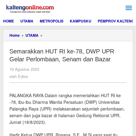
Lewati
ke
konten
HOME
UTAMA
METROPOLIS
KAMPUSKU
PEMPROV KALTENG
Semarakkan
Home
»
UTAMA
»
HUT
RI
Semarakkan HUT RI ke-78, DWP UPR
ke-
78,
Gelar Perlombaan, Senam dan Bazar
DWP
UPR
oleh
19 Agustus 2023
Gelar
Editor
oleh
Editor
Perlombaan,
Senam
dan
PALANGKA RAYA-Dalam rangka memeriahkan HUT RI ke
Bazar
-78, ibu-ibu Dharma Wanita Persatuan (DWP) Universitas
Palangka Raya (UPR) melaksanakan sejumlah perlombaan,
senam dan juga bazar di halaman Gedung Rektorat UPR,
Jumat (18/8/2023).
Hadir Ketua DWP UPR, Rosana, S.E., M.Si yang saat itu