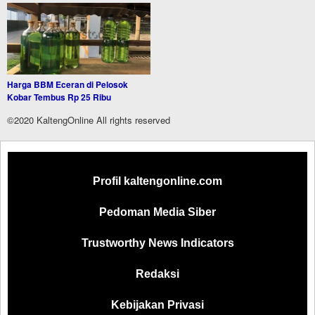
Harga BBM Eceran di Pelosok
Kobar Tembus Rp 25 Ribu
©2020 KaltengOnline All rights reserved
Profil kaltengonline.com
Pedoman Media Siber
Trustworthy News Indicators
Redaksi
Kebijakan Privasi