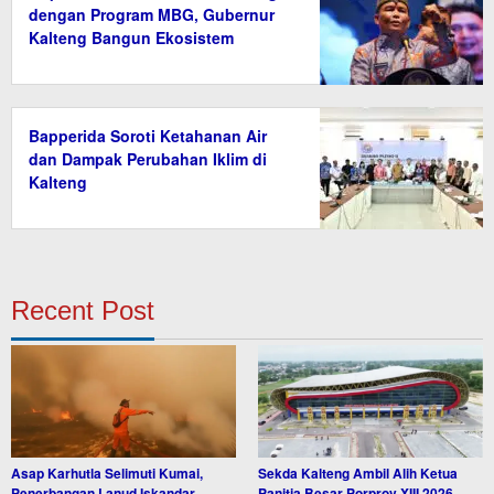
dengan Program MBG, Gubernur
Kalteng Bangun Ekosistem
Ekonomi Desa
Bapperida Soroti Ketahanan Air
dan Dampak Perubahan Iklim di
Kalteng
Recent Post
Asap Karhutla Selimuti Kumai,
Sekda Kalteng Ambil Alih Ketua
Penerbangan Lanud Iskandar
Panitia Besar Porprov XIII 2026,