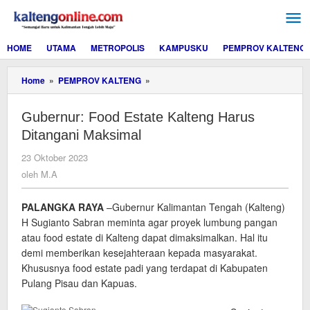
Lewati
ke
konten
HOME
UTAMA
METROPOLIS
KAMPUSKU
PEMPROV KALTENG
Gubernur:
Home
»
PEMPROV KALTENG
»
Food
Estate
Gubernur: Food Estate Kalteng Harus
Kalteng
Harus
Ditangani Maksimal
Ditangani
Maksimal
oleh
23 Oktober 2023
M.A
oleh
M.A
PALANGKA RAYA
–Gubernur Kalimantan Tengah (Kalteng)
H Sugianto Sabran meminta agar proyek lumbung pangan
atau food estate di Kalteng dapat dimaksimalkan. Hal itu
demi memberikan kesejahteraan kepada masyarakat.
Khususnya food estate padi yang terdapat di Kabupaten
Pulang Pisau dan Kapuas.