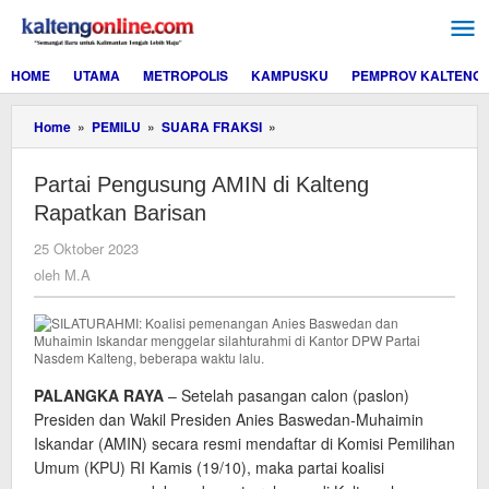
Lewati
ke
konten
HOME
UTAMA
METROPOLIS
KAMPUSKU
PEMPROV KALTENG
Partai
Home
»
PEMILU
»
SUARA FRAKSI
»
Pengusung
AMIN
Partai Pengusung AMIN di Kalteng
di
Kalteng
Rapatkan Barisan
Rapatkan
Barisan
oleh
25 Oktober 2023
M.A
oleh
M.A
PALANGKA RAYA
– Setelah pasangan calon (paslon)
Presiden dan Wakil Presiden Anies Baswedan-Muhaimin
Iskandar (AMIN) secara resmi mendaftar di Komisi Pemilihan
Umum (KPU) RI Kamis (19/10), maka partai koalisi