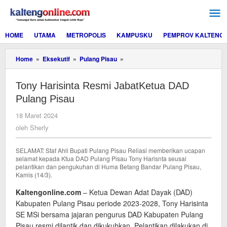
Lewati
ke
konten
HOME
UTAMA
METROPOLIS
KAMPUSKU
PEMPROV KALTENG
Tony
Home
»
Eksekutif
»
Pulang Pisau
»
Harisinta
Resmi
Tony Harisinta Resmi JabatKetua DAD
JabatKetua
DAD
Pulang Pisau
Pulang
Pisau
oleh
18 Maret 2024
Sherly
oleh
Sherly
SELAMAT: Staf Ahli Bupati Pulang Pisau Reliasi memberikan ucapan
selamat kepada Ktua DAD Pulang Pisau Tony Harisnta seusai
pelantikan dan pengukuhan di Huma Betang Bandar Pulang Pisau,
Kamis (14/3).
Kaltengonline.com
– Ketua Dewan Adat Dayak (DAD)
Kabupaten Pulang Pisau periode 2023-2028, Tony Harisinta
SE MSi bersama jajaran pengurus DAD Kabupaten Pulang
Pisau resmi dilantik dan dikukuhkan. Pelantikan dilakukan di