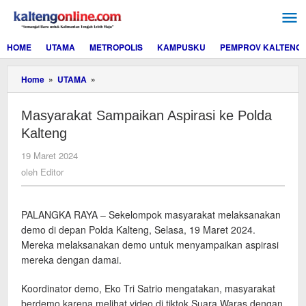
Lewati
ke
konten
HOME
UTAMA
METROPOLIS
KAMPUSKU
PEMPROV KALTENG
Masyarakat
Home
»
UTAMA
»
Sampaikan
Aspirasi
Masyarakat Sampaikan Aspirasi ke Polda
ke
Polda
Kalteng
Kalteng
oleh
19 Maret 2024
Editor
oleh
Editor
PALANGKA RAYA – Sekelompok masyarakat melaksanakan
demo di depan Polda Kalteng, Selasa, 19 Maret 2024.
Mereka melaksanakan demo untuk menyampaikan aspirasi
mereka dengan damai.
Koordinator demo, Eko Tri Satrio mengatakan, masyarakat
berdemo karena melihat video di tiktok Suara Waras dengan