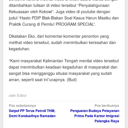
ditambahkan tulisan di video tersebut “Penyalahgunaan
Kekuasaan oleh Kokowi”. Juga video di youtube dengan
judul “Hasto PDIP Blak-Blakan Soal Kasus Harun Masiku dan
Praktik Curang di Pemilu! PROGRAM SPECIAL”.
Dikatakan Eko, dari komentar-komentar penonton yang
melihat video tersebut, sudah menimbulkan keresahan dan
kegaduhan.
“Kami masyarakat Kalimantan Tengah menilai video tersebut
dapat menimbulkan keadaan kegaduhan di masyarakat dan
sangat bisa mengganggu situasi masyarakat yang sudah
aman, seperti saat ini”ucapnya. (Bud)
oleh
Editor
Navigasi
Pos sebelumnya
Pos berikutnya
Satpol PP Terus Patroli THM,
Penguatan Budaya Pelayanan
pos
Demi Kondusifnya Ramadan
Prima Pada Kantor Imigrasi
Palangka Raya