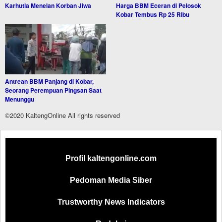
Karhutla Menelan Korban Jiwa
Harga BBM Eceran di Pelosok
Kobar Tembus Rp 25 Ribu
Antrean BBM Panjang di Kobar,
Seorang Perempuan Pingsan Saat
Menunggu
©2020 KaltengOnline All rights reserved
Profil kaltengonline.com
Pedoman Media Siber
Trustworthy News Indicators