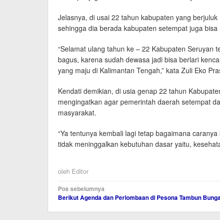
Jelasnya, di usai 22 tahun kabupaten yang berjulu
sehingga dia berada kabupaten setempat juga bisa 
“Selamat ulang tahun ke – 22 Kabupaten Seruyan te
bagus, karena sudah dewasa jadi bisa berlari kenc
yang maju di Kalimantan Tengah,” kata Zuli Eko Pras
Kendati demikian, di usia genap 22 tahun Kabupaten 
mengingatkan agar pemerintah daerah setempat da
masyarakat.
“Ya tentunya kembali lagi tetap bagaimana caranya
tidak meninggalkan kebutuhan dasar yaitu, kesehata
oleh
Editor
Navigasi
Pos sebelumnya
Berikut Agenda dan Perlombaan di Pesona Tambun Bunga
pos