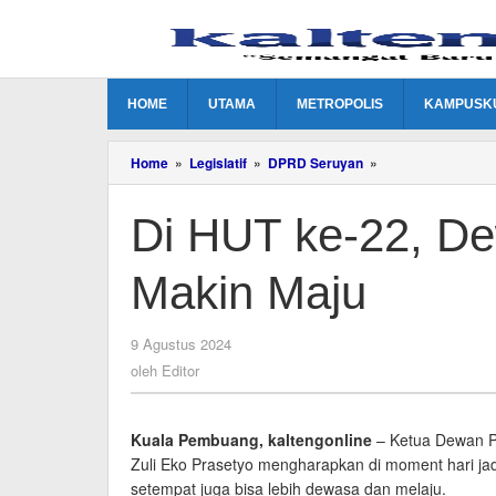
Lewati
ke
konten
HOME
UTAMA
METROPOLIS
KAMPUSK
Di
Home
»
Legislatif
»
DPRD Seruyan
»
HUT
ke-
Di HUT ke-22, D
22,
Dewan
Harapkan
Makin Maju
Seruyan
Makin
Maju
oleh
9 Agustus 2024
Editor
oleh
Editor
Kuala Pembuang, kaltengonline
– Ketua Dewan P
Zuli Eko Prasetyo mengharapkan di moment hari ja
setempat juga bisa lebih dewasa dan melaju.