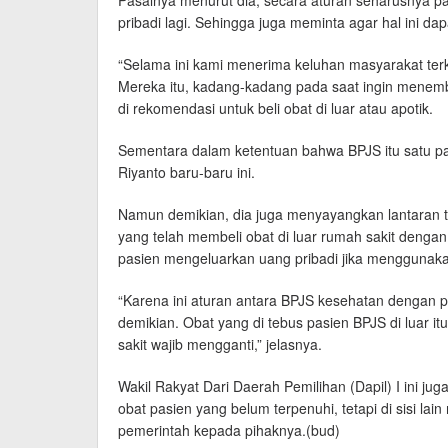
Pasalnya menurut dia, secara aturan seharusnya p
pribadi lagi. Sehingga juga meminta agar hal ini da
“Selama ini kami menerima keluhan masyarakat te
Mereka itu, kadang-kadang pada saat ingin menembu
di rekomendasi untuk beli obat di luar atau apotik.
Sementara dalam ketentuan bahwa BPJS itu satu pake
Riyanto baru-baru ini.
Namun demikian, dia juga menyayangkan lantaran tid
yang telah membeli obat di luar rumah sakit dengan 
pasien mengeluarkan uang pribadi jika menggunak
“Karena ini aturan antara BPJS kesehatan dengan p
demikian. Obat yang di tebus pasien BPJS di luar i
sakit wajib mengganti,” jelasnya.
Wakil Rakyat Dari Daerah Pemilihan (Dapil) I ini jug
obat pasien yang belum terpenuhi, tetapi di sisi la
pemerintah kepada pihaknya.(bud)