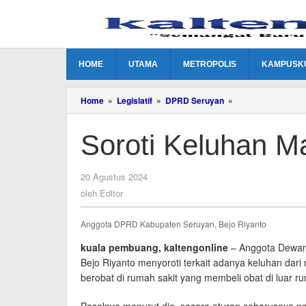
Lewati
ke
konten
HOME
UTAMA
METROPOLIS
KAMPUSK
Soroti
Home
»
Legislatif
»
DPRD Seruyan
»
Keluhan
Masyarakat
Soroti Keluhan M
Pasien
BPJS
oleh
20 Agustus 2024
Editor
oleh
Editor
Anggota DPRD Kabupaten Seruyan, Bejo Riyanto
kuala pembuang, kaltengonline
– Anggota Dewan
Bejo Riyanto menyoroti terkait adanya keluhan da
berobat di rumah sakit yang membeli obat di luar r