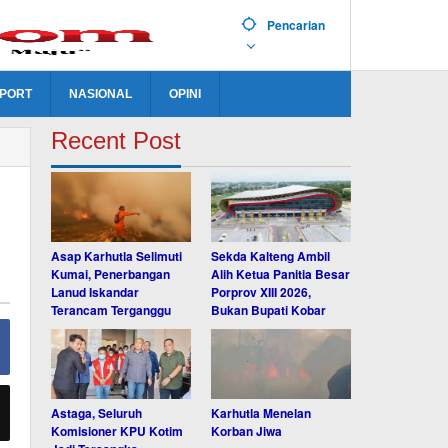
Pencarian
PORT
NASIONAL
OPINI
Recent Post
Asap Karhutla Selimuti
Sekda Kalteng Ambil
Kumai, Penerbangan
Alih Ketua Panitia Besar
Lanud Iskandar
Porprov XIII 2026,
Terancam Terganggu
Bukan Bupati Kobar
Astaga, Seluruh
Karhutla Menelan
Komisioner KPU Kotim
Korban Jiwa