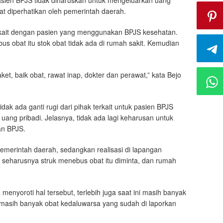
asien BPJS tidak diharuskan untuk mengeluarkan uang
pat diperhatikan oleh pemerintah daerah.
rkait dengan pasien yang menggunakan BPJS kesehatan.
s obat itu stok obat tidak ada di rumah sakit. Kemudian
t, baik obat, rawat inap, dokter dan perawat,” kata Bejo
ak ada ganti rugi dari pihak terkait untuk pasien BPJS
uang pribadi. Jelasnya, tidak ada lagi keharusan untuk
an BPJS.
emerintah daerah, sedangkan realisasi di lapangan
tu seharusnya struk menebus obat itu diminta, dan rumah
a menyoroti hal tersebut, terlebih juga saat ini masih banyak
in masih banyak obat kedaluwarsa yang sudah di laporkan