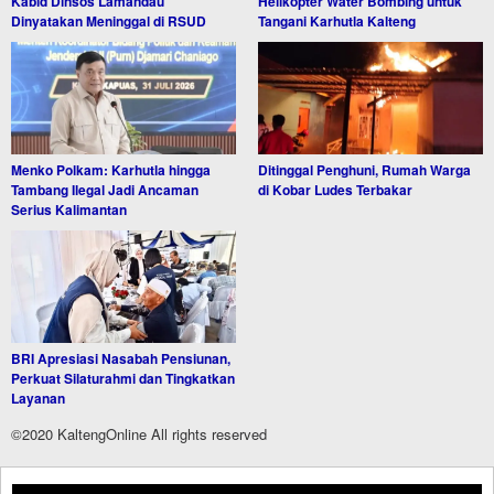
Kabid Dinsos Lamandau
Helikopter Water Bombing untuk
Dinyatakan Meninggal di RSUD
Tangani Karhutla Kalteng
Menko Polkam: Karhutla hingga
Ditinggal Penghuni, Rumah Warga
Tambang Ilegal Jadi Ancaman
di Kobar Ludes Terbakar
Serius Kalimantan
BRI Apresiasi Nasabah Pensiunan,
Perkuat Silaturahmi dan Tingkatkan
Layanan
©2020 KaltengOnline All rights reserved