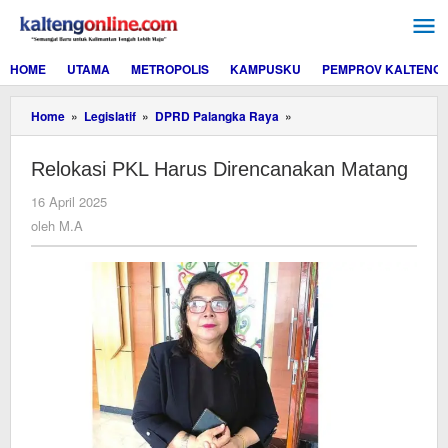
Lewati
ke
konten
HOME
UTAMA
METROPOLIS
KAMPUSKU
PEMPROV KALTENG
Relokasi
Home
»
Legislatif
»
DPRD Palangka Raya
»
PKL
Harus
Relokasi PKL Harus Direncanakan Matang
Direncanakan
Matang
oleh
16 April 2025
M.A
oleh
M.A